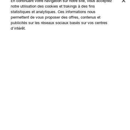
En continuant votre navigation sur notre site, vous acceptez
notre utilisation des cookies et trakings à des fins
statistiques et analytiques. Ces informations nous
permettent de vous proposer des offres, contenus et
Expérience en ligne
publicités sur les réseaux sociaux basés sur vos centres
d'intérêt.
Offres
Points de Vente
Ajouter au panier
Programme de Fidélité
À propos
Clinique Philosophy
Besoin d'aide?
Sites web internationaux
Nous contacter
Vie privée et conditions
Contacter le Fabricant
Charte sur la Vie Privée