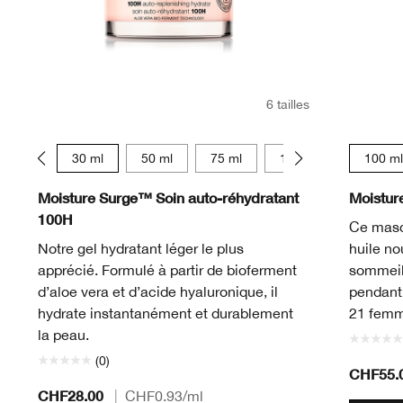
6 tailles
15 ml
30 ml
50 ml
75 ml
125 ml
15 ml
100 ml
Moisture Surge™ Soin auto-réhydratant
Moistur
100H
Ce masq
Notre gel hydratant léger le plus
huile no
apprécié. Formulé à partir de bioferment
sommeil.
d’aloe vera et d’acide hyaluronique, il
pendant 
hydrate instantanément et durablement
21 femm
la peau.
(0)
CHF55.
CHF28.00
|
CHF0.93
/ml