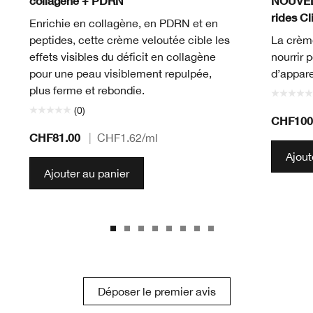
collagène + PDRN
NOUVELL
rides Cl
Enrichie en collagène, en PDRN et en
peptides, cette crème veloutée cible les
La crème
effets visibles du déficit en collagène
nourrir 
pour une peau visiblement repulpée,
d’appare
plus ferme et rebondie.
(0)
CHF100
CHF81.00
|
CHF1.62
/ml
Ajout
Ajouter au panier
Déposer le premier avis