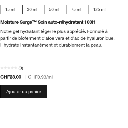
15 ml
30 ml
50 ml
75 ml
125 ml
Moisture Surge™ Soin auto-réhydratant 100H
Cl
Notre gel hydratant léger le plus apprécié. Formulé à
Un
partir de bioferment d’aloe vera et d’acide hyaluronique,
sè
il hydrate instantanément et durablement la peau.
de
de
(0)
CHF28.00
CH
|
CHF0.93
/ml
Ajouter au panier