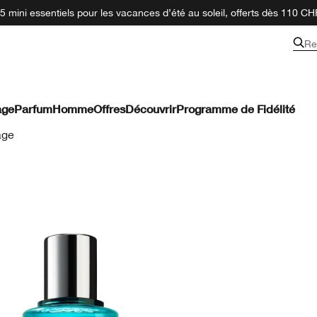
 mini essentiels pour les vacances d’été au soleil, offerts dès 110 CH
Re
age
Parfum
Homme
Offres
Découvrir
Programme de Fidélité
age