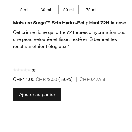
15 ml
30 ml
50 ml
75 ml
Moisture Surge™ Soin Hydro-Relipidant 72H Intense
Gel crème riche qui offre 72 heures d’hydratation pour
une peau veloutée et lisse. Testé en Sibérie et les
résultats étaient élogieux.*
(0)
CHF14.00
CHF28.00
(-50%)
|
CHF0.47
/ml
Ajouter au panier