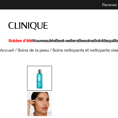
Recevez 5
Soldes d'été
Nouveautés
Best-sellers
Besoins
Soin
Maquill
Accueil
/
Soins de la peau
/
Soins nettoyants et nettoyants vis