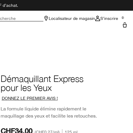
F d’achat.
cherche
Localisateur de magasin
S’inscrire
0
Démaquillant Express
pour les Yeux
DONNEZ LE PREMIER AVIS !
La formule liquide élimine rapidement le
maquillage des yeux et facilite les retouches.
CHF34.00
CHF0.27
/ml
125 ml