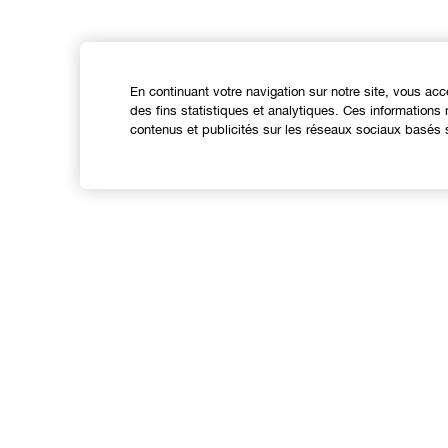
En continuant votre navigation sur notre site, vous acc
des fins statistiques et analytiques. Ces information
contenus et publicités sur les réseaux sociaux basés s
Expérience en ligne
Offres
C
Points de Vente
S
Programme de Fidélité