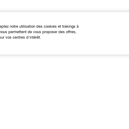
eptez notre utilisation des cookies et trakings à
s nous permettent de vous proposer des offres,
ur vos centres d'intérêt.
À propos
Besoin d'aide?
linique Philosophy
Nous contacter
ites web internationaux
Contacter le Fabricant
Suivre ma commande
Retours et échanges
Livraison