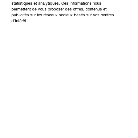
statistiques et analytiques. Ces informations nous
permettent de vous proposer des offres, contenus et
publicités sur les réseaux sociaux basés sur vos centres
Expérience en ligne
d'intérêt.
Offres
Points de Vente
Ajouter au panier
Programme de Fidélité
À propos
Clinique Philosophy
Besoin d'aide?
Sites web internationaux
Nous contacter
Vie privée et conditions
Contacter le Fabricant
Charte sur la Vie Privée
Suivre ma commande