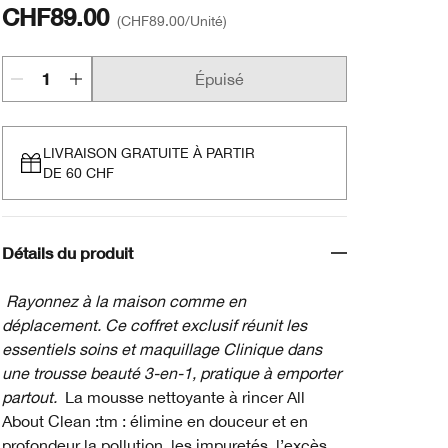
CHF89.00
CHF89.00
/Unité
Épuisé
LIVRAISON GRATUITE À PARTIR
DE 60 CHF
Détails du produit
Rayonnez à la maison comme en
déplacement. Ce coffret exclusif réunit les
essentiels soins et maquillage Clinique dans
une trousse beauté 3-en-1, pratique à emporter
partout.
La mousse nettoyante à rincer All
About Clean :tm : élimine en douceur et en
profondeur la pollution, les impuretés, l’excès