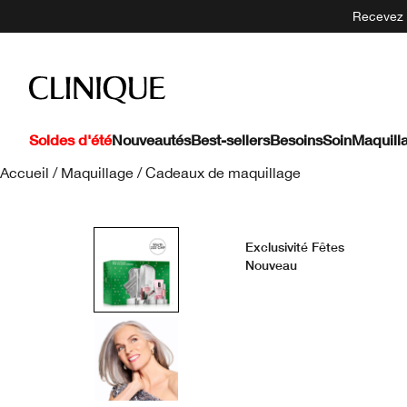
Recevez 5
Soldes d'été
Nouveautés
Best-sellers
Besoins
Soin
Maquill
Accueil
/
Maquillage
/
Cadeaux de maquillage
Exclusivité Fêtes
Nouveau