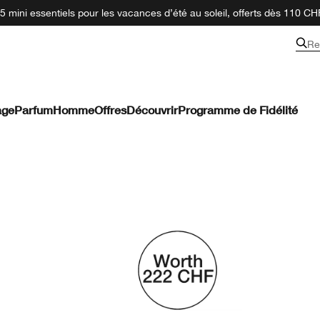
 mini essentiels pour les vacances d’été au soleil, offerts dès 110 CH
Re
age
Parfum
Homme
Offres
Découvrir
Programme de Fidélité