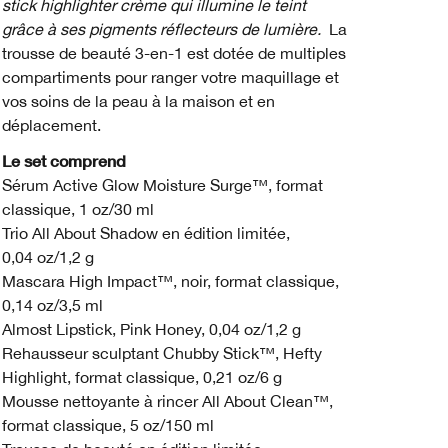
stick highlighter crème qui illumine le teint
grâce à ses pigments réflecteurs de lumière.
La
trousse de beauté 3-en-1 est dotée de multiples
compartiments pour ranger votre maquillage et
vos soins de la peau à la maison et en
déplacement.
Le set comprend
Sérum Active Glow Moisture Surge™, format
classique, 1 oz/30 ml
Trio All About Shadow en édition limitée,
0,04 oz/1,2 g
Mascara High Impact™, noir, format classique,
0,14 oz/3,5 ml
Almost Lipstick, Pink Honey, 0,04 oz/1,2 g
Rehausseur sculptant Chubby Stick™, Hefty
Highlight, format classique, 0,21 oz/6 g
Mousse nettoyante à rincer All About Clean™,
format classique, 5 oz/150 ml