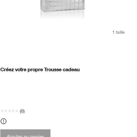
1 taille
Créez votre propre Trousse cadeau
Gi
(0)
Ajouter au panier