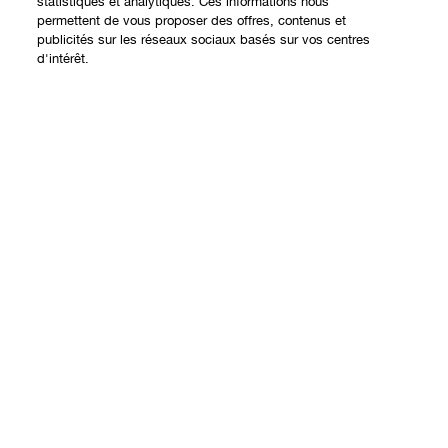
statistiques et analytiques. Ces informations nous
Expérience en ligne
permettent de vous proposer des offres, contenus et
publicités sur les réseaux sociaux basés sur vos centres
Offres
d'intérêt.
Points de Vente
Programme de Fidélité
Ajouter au panier
À propos
Clinique Philosophy
Besoin d'aide?
Sites web internationaux
Nous contacter
Vie privée et conditions
Contacter le Fabricant
Charte sur la Vie Privée
Suivre ma commande
Conditions d'Utilisation
Retours et échanges