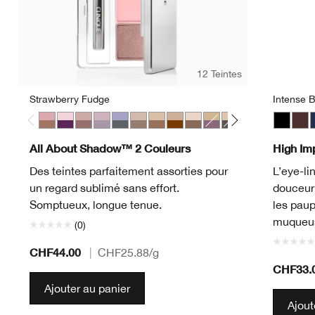
12 Teintes
Strawberry Fudge
Intense B
Strawberry Fudge
Jammin
Seashell Pink/Fawn Satin
Twilight Mauve/Brandied
Blackberry Frost
Starlight Starbright
Like Mink
Day Into Date
Ivory Bisque/Bronze Satin
Beach Plum
Neutral Territory
Uptown/Down
Intense 
Blac
D
All About Shadow™ 2 Couleurs
High Im
Des teintes parfaitement assorties pour
L’eye-li
un regard sublimé sans effort.
douceur 
Somptueux, longue tenue.
les paup
muqueu
(0)
CHF44.00
|
CHF25.88
/g
CHF33.
Ajouter au panier
Ajout