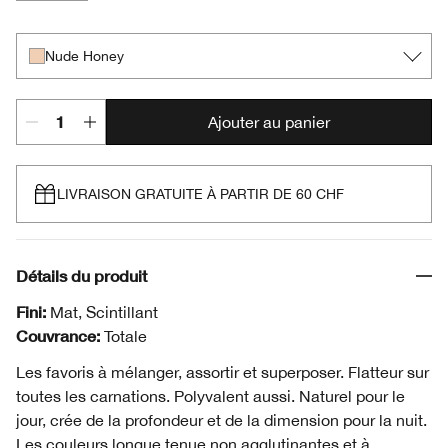
Nude Honey
Best of Black Honey
A Pink Honey Affair
Nude Honey
Ajouter au panier
LIVRAISON GRATUITE À PARTIR DE 60 CHF
Détails du produit
Fini:
Mat, Scintillant
Couvrance:
Totale
Les favoris à mélanger, assortir et superposer. Flatteur sur
toutes les carnations. Polyvalent aussi. Naturel pour le
jour, crée de la profondeur et de la dimension pour la nuit.
Les couleurs longue tenue non agglutinantes et à