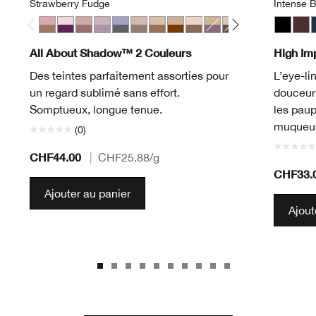
Strawberry Fudge
Intense B
Strawberry Fudge
Jammin
Seashell Pink/Fawn Satin
Twilight Mauve/Brandied
Blackberry Frost
Starlight Starbright
Like Mink
Day Into Date
Ivory Bisque/Bronze Satin
Beach Plum
Neutral Territory
Uptown/Down
Intense 
Blac
D
All About Shadow™ 2 Couleurs
High Im
Des teintes parfaitement assorties pour
L’eye-li
un regard sublimé sans effort.
douceur 
Somptueux, longue tenue.
les paup
muqueu
(0)
CHF44.00
|
CHF25.88
/g
CHF33.
Ajouter au panier
Ajout