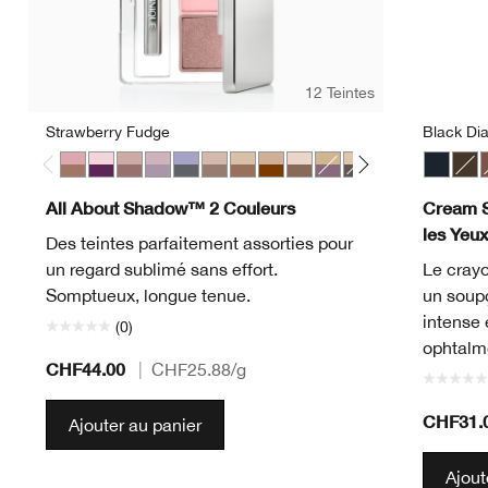
12 Teintes
Strawberry Fudge
Black Di
Strawberry Fudge
Jammin
Seashell Pink/Fawn Satin
Twilight Mauve/Brandied
Blackberry Frost
Starlight Starbright
Like Mink
Day Into Date
Ivory Bisque/Bronze Satin
Beach Plum
Neutral Territory
Uptown/Down
Black D
Egyp
C
All About Shadow™ 2 Couleurs
Cream 
les Yeu
Des teintes parfaitement assorties pour
un regard sublimé sans effort.
Le crayo
Somptueux, longue tenue.
un soup
intense 
(0)
ophtalm
CHF44.00
|
CHF25.88
/g
CHF31.
Ajouter au panier
Ajout