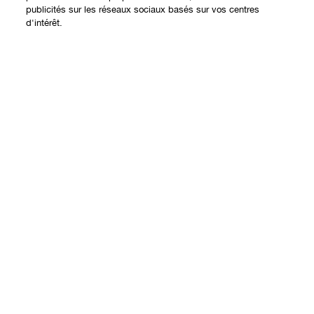
Expérience en ligne
publicités sur les réseaux sociaux basés sur vos centres
d'intérêt.
Offres
Points de Vente
Ajouter au panier
Programme de Fidélité
À propos
Clinique Philosophy
Besoin d'aide?
Sites web internationaux
Nous contacter
Vie privée et conditions
Contacter le Fabricant
Charte sur la Vie Privée
Suivre ma commande
Conditions d'Utilisation
Retours et échanges