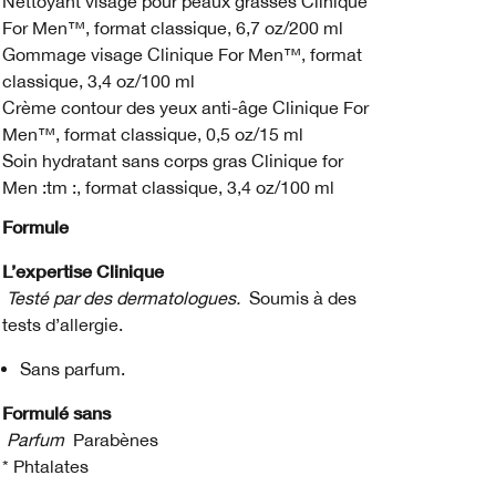
Nettoyant visage pour peaux grasses Clinique
For Men™, format classique, 6,7 oz/200 ml
Gommage visage Clinique For Men™, format
classique, 3,4 oz/100 ml
Crème contour des yeux anti-âge Clinique For
Men™, format classique, 0,5 oz/15 ml
Soin hydratant sans corps gras Clinique for
Men :tm :, format classique, 3,4 oz/100 ml
Formule
L’expertise Clinique
Testé par des dermatologues.
Soumis à des
tests d’allergie.
Sans parfum.
Formulé sans
Parfum
Parabènes
* Phtalates