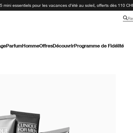
 mini essentiels pour les vacances d’été au soleil, offerts dès 110 CH
Re
age
Parfum
Homme
Offres
Découvrir
Programme de Fidélité