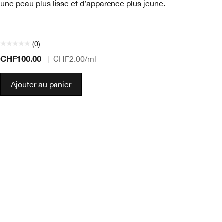
une peau plus lisse et d’apparence plus jeune.
(0)
CHF100.00
CH
|
CHF2.00
/ml
Ajouter au panier