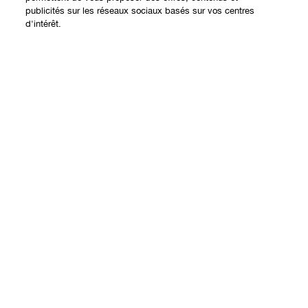
Expérience en ligne
publicités sur les réseaux sociaux basés sur vos centres
d'intérêt.
Offres
Points de Vente
Ajouter au panier
Programme de Fidélité
À propos
Clinique Philosophy
Besoin d'aide?
Sites web internationaux
Nous contacter
Vie privée et conditions
Contacter le Fabricant
Charte sur la Vie Privée
Suivre ma commande
Conditions d'Utilisation
Retours et échanges
Conditions Générales de Vente