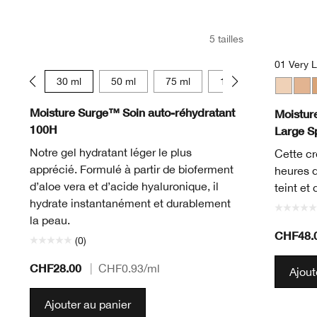
5 tailles
01 Very L
15 ml
30 ml
50 ml
75 ml
125 ml
01 Very 
02 L
0
Moisture Surge™ Soin auto-réhydratant
Moistur
100H
Large S
Notre gel hydratant léger le plus
Cette cr
apprécié. Formulé à partir de bioferment
heures d
d’aloe vera et d’acide hyaluronique, il
teint et
hydrate instantanément et durablement
la peau.
CHF48.
(0)
CHF28.00
|
CHF0.93
/ml
Ajout
Ajouter au panier