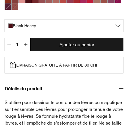
Chili
Nude Honey
Pink Honey
Black Honey
Chocolate Chip
Cocoa Rose
Intense Blush
Intense Café
Intense Cayenne
Intense Cosmo
Intense Cranberry
Intense Jam
Intense Passion
Lipblush
Neutrally
Plummy
Crushe
Intense Licorice
Soft Nude
Black Honey
Ajouter au panier
LIVRAISON GRATUITE À PARTIR DE 60 CHF
Détails du produit
S’utilise pour dessiner le contour des lèvres ou s’applique
sur l’ensemble des lèvres pour prolonger la tenue de votre
rouge à lèvres. Sa formule hydratante fixe le rouge à
lèvres, et l’empêche de s’estomper et de filer. Ne se taille