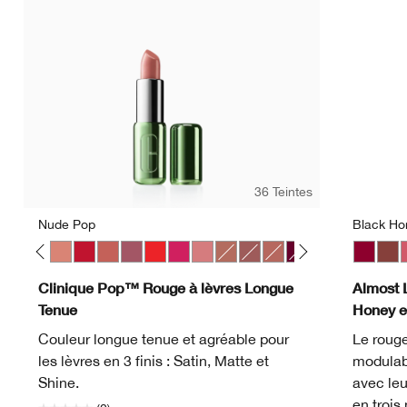
36 Teintes
Nude Pop
Black Ho
 Pop
ve Pop
Melon Pop
Mocha Pop
Nude Pop
Peppermint Pop
Petal Pop Satin
Plum Pop
Poppy Pop
Punch Pop
Sugar Pop
Bare Pop
Beach Pop
Blushing Pop
Bold Pop
Chili Pop
Clove Pop
Black H
Icon Po
Nud
Latt
P
Clinique Pop™ Rouge à lèvres Longue
Almost 
Tenue
Honey e
Couleur longue tenue et agréable pour
Le rouge
les lèvres en 3 finis : Satin, Matte et
modulabl
Shine.
avec leu
en troi