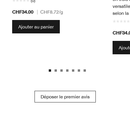
(0)
versatil
CHF34.00
|
CHF8.72
/g
selon la
Ajouter au panier
CHF34.
Ajout
Déposer le premier avis