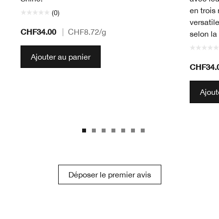
en troi
(0)
versatil
CHF34.00
|
CHF8.72
/g
selon la
Ajouter au panier
CHF34.
Ajout
Déposer le premier avis