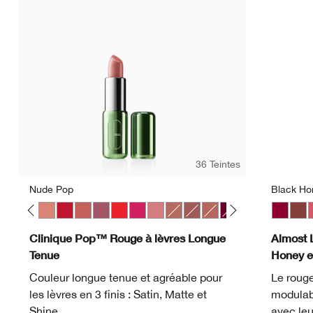
36 Teintes
Nude Pop
Black Ho
 Pop
ve Pop
Melon Pop
Mocha Pop
Nude Pop
Peppermint Pop
Petal Pop Satin
Plum Pop
Poppy Pop
Punch Pop
Sugar Pop
Bare Pop
Beach Pop
Blushing Pop
Bold Pop
Chili Pop
Clove Pop
Black H
Icon Po
Nud
Latt
P
Clinique Pop™ Rouge à lèvres Longue
Almost 
Tenue
Honey e
Couleur longue tenue et agréable pour
Le rouge
les lèvres en 3 finis : Satin, Matte et
modulabl
Shine.
avec leu