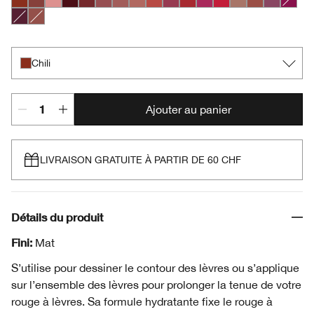
Chili
Nude Honey
Pink Honey
Black Honey
Chocolate Chip
Cocoa Rose
Intense Blush
Intense Café
Intense Cayenne
Intense Cosmo
Intense Cranberry
Intense Jam
Intense Passion
Lipblush
Neutrally
Plummy
Crushe
Intense Licorice
Soft Nude
Chili
Ajouter au panier
LIVRAISON GRATUITE À PARTIR DE 60 CHF
Détails du produit
Fini:
Mat
S’utilise pour dessiner le contour des lèvres ou s’applique
sur l’ensemble des lèvres pour prolonger la tenue de votre
rouge à lèvres. Sa formule hydratante fixe le rouge à