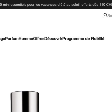
 mini essentiels pour les vacances d’été au soleil, offerts dès 110 CH
Re
age
Parfum
Homme
Offres
Découvrir
Programme de Fidélité