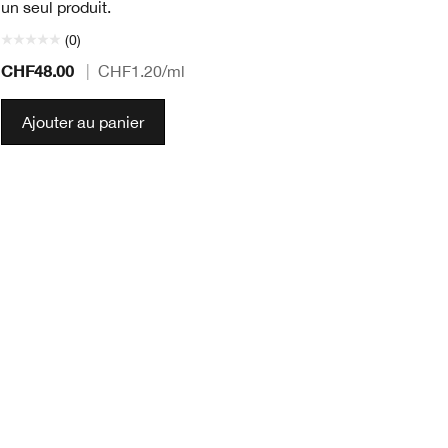
un seul produit.
(0)
CHF48.00
|
CHF1.20
/ml
CH
Ajouter au panier