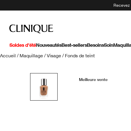
Recevez 5
Soldes d'été
Nouveautés
Best-sellers
Besoins
Soin
Maquill
Accueil
/
Maquillage
/
Visage
/
Fonds de teint
Meilleure vente