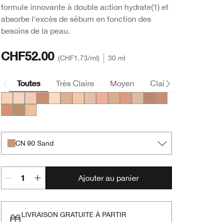
formule innovante à double action hydrate(1) et
absorbe l'excès de sébum en fonction des
besoins de la peau.
CHF52.00
CHF1.73
/ml
30 ml
Toutes
Très Claire
Moyen
Claire
Foncée
CN 13.5 Petal
CN 20 Fair
CN 40 Cream Chamois
CN 72 Sunny
CN 10 Alabaster
CN 34 Light
WN 13 Cream
CN 28 Ivory
CN 42 Neutral
CN 43 Nude Beige
CN 62 Porcelain Beige
CN 70 Vanilla
CN 60 Linen
CN 73 Honeyed B
CN 90 Sand
WN 114 Golden
WN 19 Beige Chiffon
CN 90 Sand
Ajouter au panier
LIVRAISON GRATUITE À PARTIR