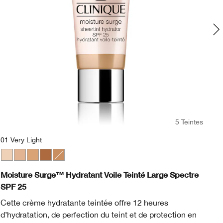
5 Teintes
01 Very Light
WN
ip
olden
2 Clove
 76 Toasted Wheat
01 Very Light
02 Light
03 Light Medium
05 Medium Deep
04 Medium
CN 28 Ivory
CN 40 Cream Cha
CN 52 Neutral
CN 58 Hon
CN 74 B
CN 9
C
Moisture Surge™ Hydratant Voile Teinté Large Spectre
An
SPF 25
Le
Cette crème hydratante teintée offre 12 heures
re
d’hydratation, de perfection du teint et de protection en
im