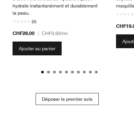
hydrate instantanément et durablement
maquillag
la peau.
(0)
CHF19.
CHF28.00
|
CHF0.93
/ml
Ajout
Ajouter au panier
Déposer le premier avis