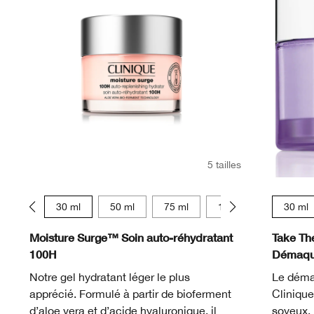
5 tailles
15 ml
30 ml
50 ml
75 ml
125 ml
30 ml
Moisture Surge™ Soin auto-réhydratant
Take Th
100H
Démaqui
Notre gel hydratant léger le plus
Le déma
apprécié. Formulé à partir de bioferment
Cliniqu
d’aloe vera et d’acide hyaluronique, il
soyeux. 