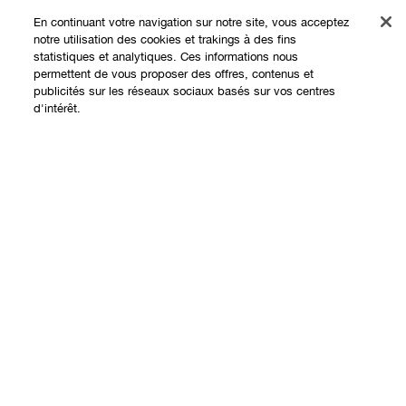
Offres
En continuant votre navigation sur notre site, vous acceptez
notre utilisation des cookies et trakings à des fins
Points de Vente
statistiques et analytiques. Ces informations nous
permettent de vous proposer des offres, contenus et
Programme de Fidélité
publicités sur les réseaux sociaux basés sur vos centres
d'intérêt.
À propos
Clinique Philosophy
Besoin d'aide?
Sites web internationaux
Nous contacter
Vie privée et conditions
Contacter le Fabricant
Charte sur la Vie Privée
Suivre ma commande
Conditions d'Utilisation
Retours et échanges
Conditions Générales de Vente
Livraison