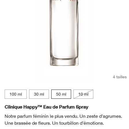
Rougeurs
Soins des lèvres
Protection Solaire
Retinol
Smart Clinical Repair™
BB et CC crème​
Aloe Vera
Démaquillant
Rougeurs
Retinoïde
Even Better
Peptides
Masques pour le visage
Vitamine C
Lactobacillus
Soin des mains & corps​
Aloe Vera
Peptides
4 tailles
Lactobacillus
100 ml
30 ml
50 ml
10 ml
Clinique Happy™ Eau de Parfum Spray
Notre parfum féminin le plus vendu. Un zeste d’agrumes.
Une brassée de fleurs. Un tourbillon d’émotions.