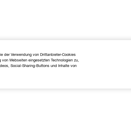
ie der Verwendung von Drittanbieter-Cookies
g von Webseiten eingesetzten Technologien zu,
eos, Social-Sharing-Buttons und Inhalte von
Über uns
Hilfe
linique Philosophie
Kontaktieren Sie uns