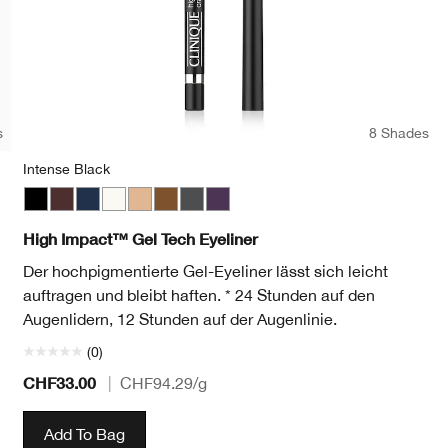
s
8 Shades
Intense Black
wn
Intense Black
Black Honey
Deep Denim
Bright White
Beaming Beige
Bronze Glow
Polished Pewter
Sparkling Amethyst
High Impact™ Gel Tech Eyeliner
Der hochpigmentierte Gel-Eyeliner lässt sich leicht
auftragen und bleibt haften. * 24 Stunden auf den
Augenlidern, 12 Stunden auf der Augenlinie.
(0)
CHF33.00
|
CHF94.29
/g
Add To Bag