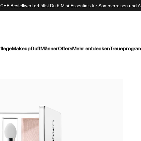
CHF Bestellwert erhältst Du 5 Mini-Essentials für Sommerreisen und A
flege
Makeup
Duft
Männer
Offers
Mehr entdecken
Treueprogr