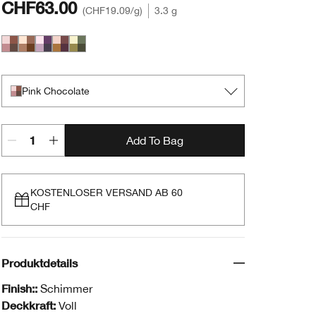
CHF63.00
CHF19.09
/g
3.3 g
Pink Chocolate
Teddy Bear
Going Steady
Morning Java
On Safari
Pink Chocolate
Add To Bag
KOSTENLOSER VERSAND AB 60
CHF
Produktdetails
Finish::
Schimmer
Deckkraft:
Voll