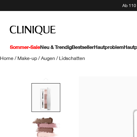
Ab 110 
Sommer-Sale
Neu & Trendig
Bestseller
Hautproblem
Hautp
Home
/
Make-up
/
Augen
/
Lidschatten