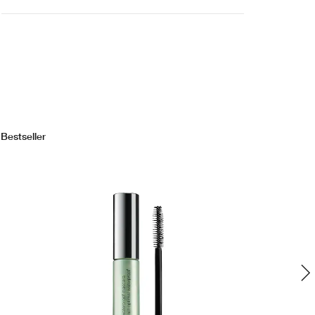
Bestseller
Bes