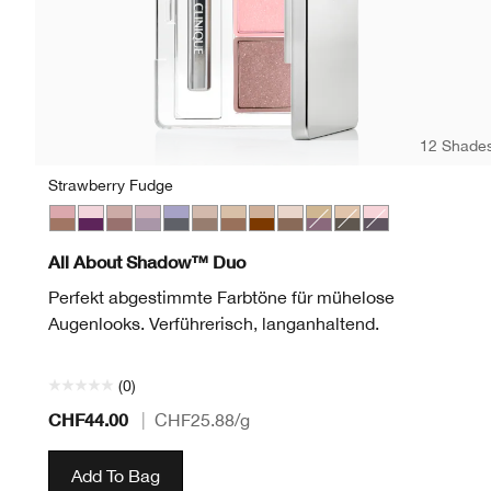
12 Shade
Strawberry Fudge
Strawberry Fudge
Jammin
Seashell Pink/Fawn Satin
Twilight Mauve/Brandied
Blackberry Frost
Starlight Starbright
Like Mink
Day Into Date
Ivory Bisque/Bronze Satin
Beach Plum
Neutral Territory
Uptown/Downto
All About Shadow™ Duo
Perfekt abgestimmte Farbtöne für mühelose
Augenlooks. Verführerisch, langanhaltend.
(0)
CHF44.00
|
CHF25.88
/g
Add To Bag