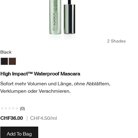
2 Shades
Black
Bl
Black
Black/Brown
Bl
High Impact™ Waterproof Mascara
Hi
Sofort mehr Volumen und Länge, ohne Abblättern,
Di
Verklumpen oder Verschmieren.
US
Wi
(0)
CHF36.00
CH
|
CHF4.50
/ml
Add To Bag