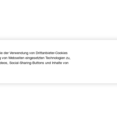
ie der Verwendung von Drittanbieter-Cookies
g von Webseiten eingesetzten Technologien zu,
eos, Social-Sharing-Buttons und Inhalte von
Über uns
Hilfe
linique Philosophie
Kontaktieren Sie uns