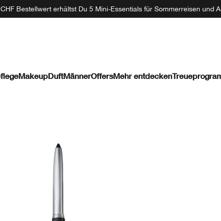
CHF Bestellwert erhältst Du 5 Mini-Essentials für Sommerreisen und A
flege
Makeup
Duft
Männer
Offers
Mehr entdecken
Treueprogr