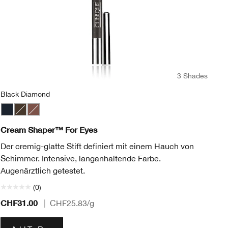
3 Shades
Black Diamond
In
Black Diamond
Egyptian
Chocolate Lustre
In
Cream Shaper™ For Eyes
Hi
Der cremig-glatte Stift definiert mit einem Hauch von
De
Schimmer. Intensive, langanhaltende Farbe.
au
Augenärztlich getestet.
Au
(0)
CHF31.00
CH
|
CHF25.83
/g