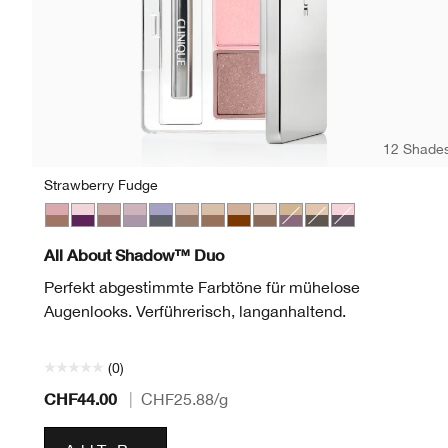
12 Shade
Strawberry Fudge
Strawberry Fudge
Jammin
Seashell Pink/Fawn Satin
Twilight Mauve/Brandied
Blackberry Frost
Starlight Starbright
Like Mink
Day Into Date
Ivory Bisque/Bronze Satin
Beach Plum
Neutral Territory
Uptown/Downto
All About Shadow™ Duo
Perfekt abgestimmte Farbtöne für mühelose
Augenlooks. Verführerisch, langanhaltend.
(0)
CHF44.00
|
CHF25.88
/g