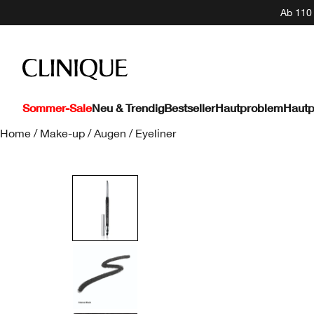
Ab 110 
Sommer-Sale
Neu & Trendig
Bestseller
Hautproblem
Hautp
Home
/
Make-up
/
Augen
/
Eyeliner