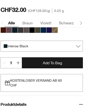
CHF32.00
CHF128.00
/g
0.25 g
Alle
Braun
Violett
Schwarz
Grau
Grün
Chocolate
Intense Aubergine
Intense Black
Intense Charcoal
Intense Clove
Intense Ebony
Intense Ivy
Intense Midnight
Intense Plum
Intense Peridot
Intense Black
Add To Bag
KOSTENLOSER VERSAND AB 60
CHF
Produktdetails