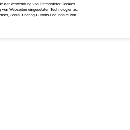
ie der Verwendung von Drittanbieter-Cookies
g von Webseiten eingesetzten Technologien zu,
eos, Social-Sharing-Buttons und Inhalte von
Über uns
Hilfe
linique Philosophie
Kontaktieren Sie uns
nternationale Websites
Kontaktiere den Hersteller
Meine Bestellung verfolgen
Widerrufsrecht
Versand
FAQ Übersicht