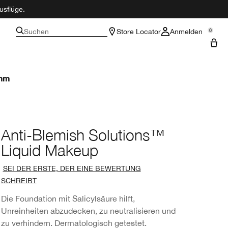
usflüge.
Suchen
Store Locator
Anmelden
0
amm
Anti-Blemish Solutions™
Liquid Makeup
SEI DER ERSTE, DER EINE BEWERTUNG
SCHREIBT
Die Foundation mit Salicylsäure hilft,
Unreinheiten abzudecken, zu neutralisieren und
zu verhindern. Dermatologisch getestet.