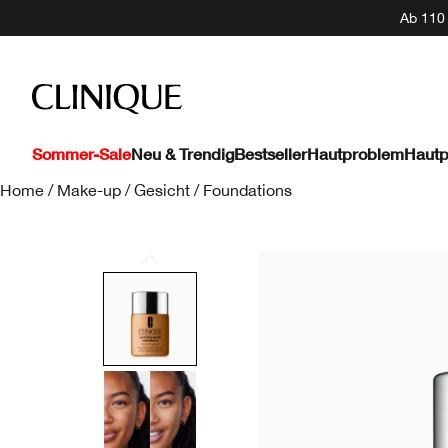
Ab 110 
Sommer-Sale
Neu & Trendig
Bestseller
Hautproblem
Hautp
Home
/
Make-up
/
Gesicht
/
Foundations