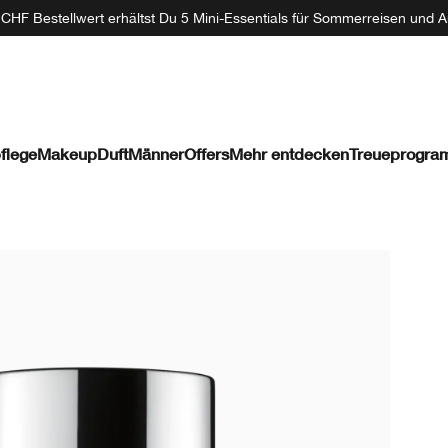
CHF Bestellwert erhältst Du 5 Mini-Essentials für Sommerreisen und A
flege
Makeup
Duft
Männer
Offers
Mehr entdecken
Treueprogr