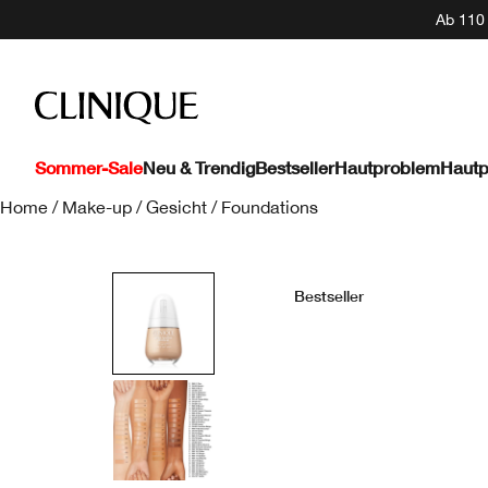
Ab 110 
Sommer-Sale
Neu & Trendig
Bestseller
Hautproblem
Hautp
Home
/
Make-up
/
Gesicht
/
Foundations
Bestseller