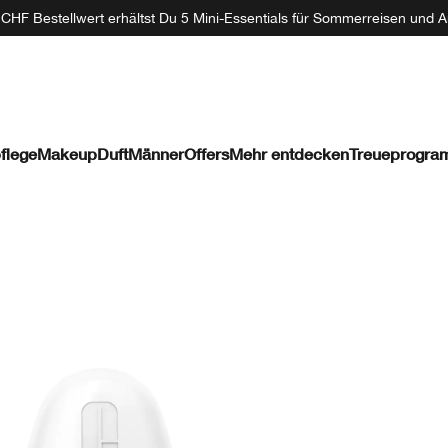
CHF Bestellwert erhältst Du 5 Mini-Essentials für Sommerreisen und A
flege
Makeup
Duft
Männer
Offers
Mehr entdecken
Treueprogr