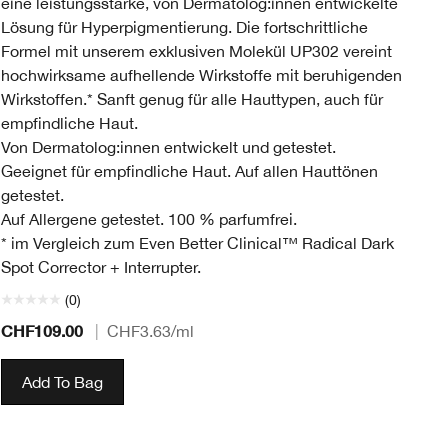
eine leistungsstarke, von Dermatolog:innen entwickelte
da
Lösung für Hyperpigmentierung. Die fortschrittliche
zu
Formel mit unserem exklusiven Molekül UP302 vereint
hochwirksame aufhellende Wirkstoffe mit beruhigenden
Wirkstoffen.* Sanft genug für alle Hauttypen, auch für
empfindliche Haut.
Von Dermatolog:innen entwickelt und getestet.
Geeignet für empfindliche Haut. Auf allen Hauttönen
getestet.
Auf Allergene getestet. 100 % parfumfrei.
* im Vergleich zum Even Better Clinical™ Radical Dark
Spot Corrector + Interrupter.
(0)
CHF109.00
CH
|
CHF3.63
/ml
Add To Bag