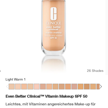
s
26 Shades
Light Warm 1
heat
cha
en Neutral
Deep Neutral
98 Cream Caramel
WN 38 Stone
Light Warm 1
Light Cool 2
Light Cool 3
Light Warm 3
Light Medium Cool 1
Light Medium Cool 2
Light Medium Warm 1
Light Medium Warm 2
Light Medium Cool 3
Light Medium Cool 4
Light Medium Cool 5
Medium Warm 1
Medium Warm
Medium Co
Mediu
Me
Even Better Clinical™ Vitamin Makeup SPF 50
Leichtes, mit Vitaminen angereichertes Make-up für