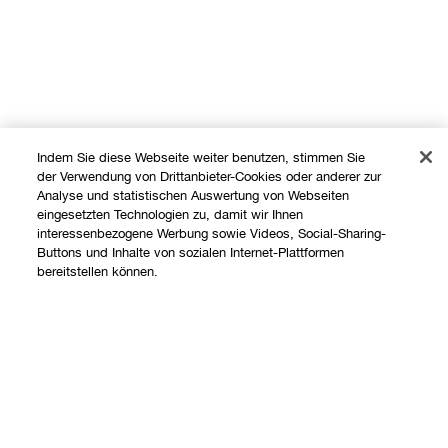
Indem Sie diese Webseite weiter benutzen, stimmen Sie
der Verwendung von Drittanbieter-Cookies oder anderer zur
Analyse und statistischen Auswertung von Webseiten
eingesetzten Technologien zu, damit wir Ihnen
interessenbezogene Werbung sowie Videos, Social-Sharing-
Buttons und Inhalte von sozialen Internet-Plattformen
Shoppen
bereitstellen können.
Angebote
Über uns
Store finden
Add To Bag
Clinique Philosophie
Treueprogramm
Hilfe
Internationale Websites
Kontaktieren Sie uns