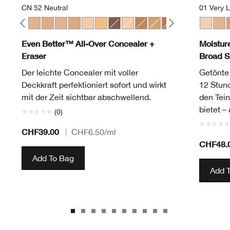
CN 52 Neutral
01 Very L
gany
t
Linen
10 Alabaster
CN 116 Spice
CN 28 Ivory
CN 52 Neutral
CN 58 Honey
CN 62 Porcelain Beige
CN 74 Beige
CN 20 Fair
WN 56 Cashew
CN 126 Espresso
CN 18 Cream Whip
WN 100 Deep Honey
WN 76 Toasted Wheat
WN 115.5 Mocha
WN 46 Golden 
WN 94 Deep
01 Very 
WN 98 
02 L
WN 
0
Even Better™ All-Over Concealer +
Moistur
Eraser
Broad S
Der leichte Concealer mit voller
Getönte
Deckkraft perfektioniert sofort und wirkt
12 Stund
mit der Zeit sichtbar abschwellend.
den Tein
bietet – 
(0)
CHF39.00
|
CHF6.50
/ml
CHF48.
Add To Bag
Add 