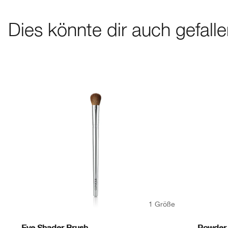
Dies könnte dir auch gefall
1 Größe
Eye Shader Brush
Powder 