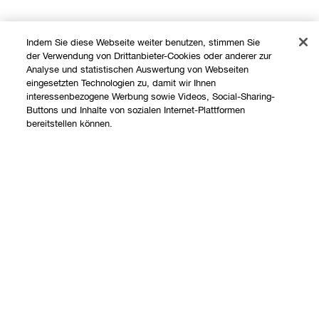
Indem Sie diese Webseite weiter benutzen, stimmen Sie
der Verwendung von Drittanbieter-Cookies oder anderer zur
Analyse und statistischen Auswertung von Webseiten
eingesetzten Technologien zu, damit wir Ihnen
interessenbezogene Werbung sowie Videos, Social-Sharing-
Buttons und Inhalte von sozialen Internet-Plattformen
Shoppen
bereitstellen können.
Angebote
Über uns
Add To Bag
Store finden
Clinique Philosophie
Treueprogramm
Hilfe
Internationale Websites
Kontaktieren Sie uns
Datenschutz und AGB
Kontaktiere den Hersteller
Datenschutz
Meine Bestellung verfolgen