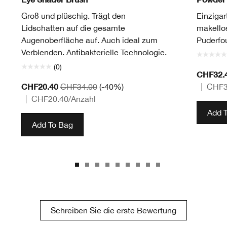
Groß und plüschig. Trägt den
Einzigar
Lidschatten auf die gesamte
makello
Augenoberfläche auf. Auch ideal zum
Puderfo
Verblenden. Antibakterielle Technologie.
(0)
CHF32.
CHF20.40
CHF34.00
(-40%)
|
CHF3
|
CHF20.40
/Anzahl
Add 
Add To Bag
Schreiben Sie die erste Bewertung