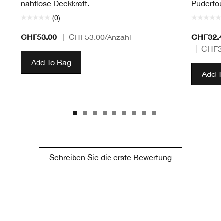
nahtlose Deckkraft.
Puderfo
(0)
CHF53.00
CHF32.
|
CHF53.00
/Anzahl
|
CHF3
Add To Bag
Add 
Schreiben Sie die erste Bewertung