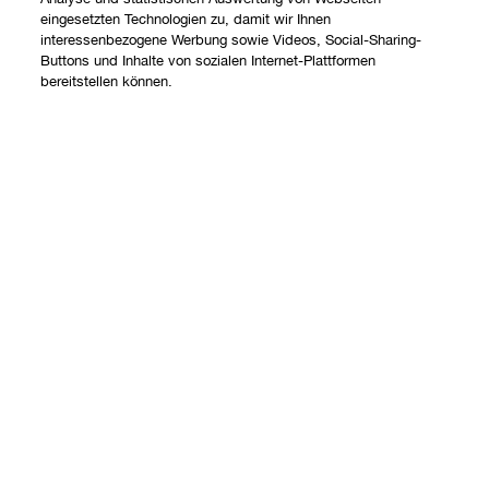
eingesetzten Technologien zu, damit wir Ihnen
interessenbezogene Werbung sowie Videos, Social-Sharing-
Buttons und Inhalte von sozialen Internet-Plattformen
Shoppen
bereitstellen können.
Angebote
Über uns
Add To Bag
Store finden
Clinique Philosophie
Treueprogramm
Hilfe
Internationale Websites
Kontaktieren Sie uns
Datenschutz und AGB
Kontaktiere den Hersteller
Datenschutz
Meine Bestellung verfolgen
Nutzungsbedingungen
Widerrufsrecht
AGB
Versand
Internetbasierte Anzeigen
Barrierefreiheit