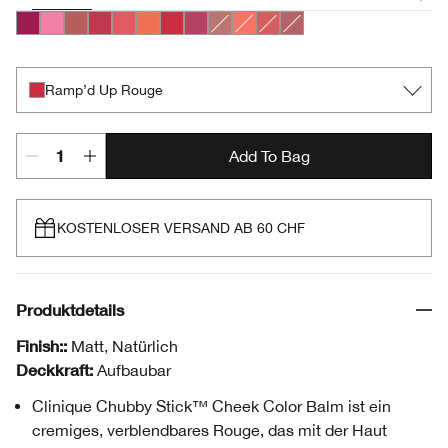
Very Violet
Poppin’ Pink
Amp’d Up Apple
Roly Poly Rosy
Grandest Guava
Plenty O’ Papaya
Ramp’d Up Rouge
Plumped Up Peony
Amp'd Up Apple
Robust Rhubarb
Roly Poly Rosy
Plumped Up Peony
Ramp’d Up Rouge
Add To Bag
KOSTENLOSER VERSAND AB 60 CHF
Produktdetails
Finish::
Matt, Natürlich
Deckkraft:
Aufbaubar
Clinique Chubby Stick™ Cheek Color Balm ist ein
cremiges, verblendbares Rouge, das mit der Haut