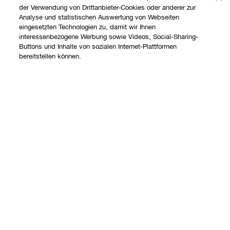
der Verwendung von Drittanbieter-Cookies oder anderer zur
Analyse und statistischen Auswertung von Webseiten
eingesetzten Technologien zu, damit wir Ihnen
interessenbezogene Werbung sowie Videos, Social-Sharing-
Shoppen
Buttons und Inhalte von sozialen Internet-Plattformen
bereitstellen können.
Angebote
Über uns
Store finden
Add To Bag
Clinique Philosophie
Treueprogramm
Hilfe
Internationale Websites
Kontaktieren Sie uns
Datenschutz und AGB
Kontaktiere den Hersteller
Datenschutz
Meine Bestellung verfolgen
Nutzungsbedingungen
Widerrufsrecht
AGB
Versand