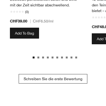
mit der Zeit sichtbar abschwellend.
den Tein
bietet – 
(0)
CHF39.00
|
CHF6.50
/ml
CHF48.
Add To Bag
Add 
Schreiben Sie die erste Bewertung