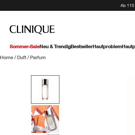
Ab 110 
Sommer-Sale
Neu & Trendig
Bestseller
Hautproblem
Hautp
Home
/
Duft
/
Parfum