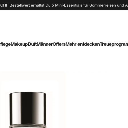
CHF Bestellwert erhältst Du 5 Mini-Essentials für Sommerreisen und A
flege
Makeup
Duft
Männer
Offers
Mehr entdecken
Treueprogr