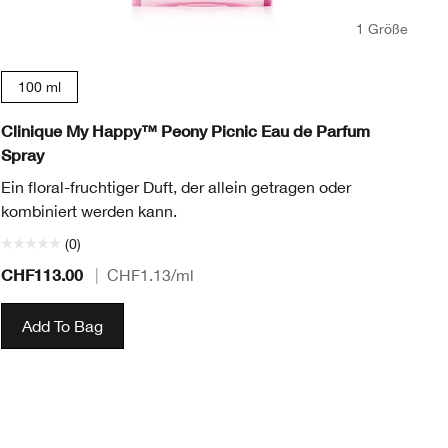
1 Größe
100 ml
Clinique My Happy™ Peony Picnic Eau de Parfum
Cl
Spray
De
Ein floral-fruchtiger Duft, der allein getragen oder
ei
kombiniert werden kann.
(0)
CHF113.00
CH
|
CHF1.13
/ml
Add To Bag