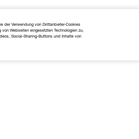
ie der Verwendung von Drittanbieter-Cookies
g von Webseiten eingesetzten Technologien zu,
eos, Social-Sharing-Buttons und Inhalte von
Über uns
Hilfe
linique Philosophie
Kontaktieren Sie uns
nternationale Websites
Kontaktiere den Hersteller
Meine Bestellung verfolgen
Widerrufsrecht