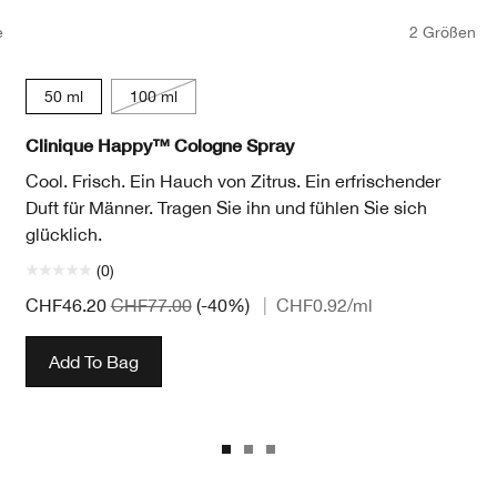
e
2 Größen
50 ml
100 ml
Clinique Happy™ Cologne Spray
Cool. Frisch. Ein Hauch von Zitrus. Ein erfrischender
Duft für Männer. Tragen Sie ihn und fühlen Sie sich
glücklich.
(0)
CHF46.20
CHF77.00
(-40%)
|
CHF0.92
/ml
Add To Bag