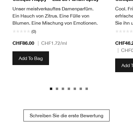
Unser meistverkauftes Damenparfüm.
Cool. Fr
Ein Hauch von Zitrus. Eine Fülle von
erfrisch
Blumen. Eine Mischung von Emotionen.
Sie ihn 
(0)
CHF86.00
CHF46.
|
CHF1.72
/ml
|
CHF0
Add To Bag
Add 
Schreiben Sie die erste Bewertung