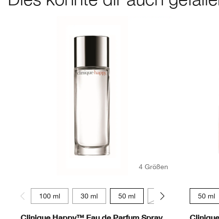
4 Größen
100 ml
30 ml
50 ml
10 ml
50 ml
Clinique Happy™ Eau de Parfum Spray
Cliniqu