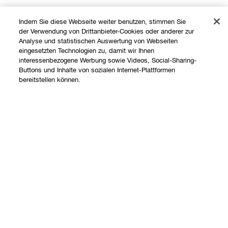
Indem Sie diese Webseite weiter benutzen, stimmen Sie
der Verwendung von Drittanbieter-Cookies oder anderer zur
Analyse und statistischen Auswertung von Webseiten
eingesetzten Technologien zu, damit wir Ihnen
interessenbezogene Werbung sowie Videos, Social-Sharing-
Buttons und Inhalte von sozialen Internet-Plattformen
Shoppen
bereitstellen können.
Angebote
Über uns
Store finden
Add To Bag
Clinique Philosophie
Treueprogramm
Hilfe
Internationale Websites
Kontaktieren Sie uns
Datenschutz und AGB
Kontaktiere den Hersteller
Datenschutz
Meine Bestellung verfolgen
Nutzungsbedingungen
Widerrufsrecht