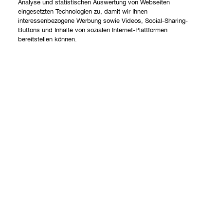
Analyse und statistischen Auswertung von Webseiten
eingesetzten Technologien zu, damit wir Ihnen
interessenbezogene Werbung sowie Videos, Social-Sharing-
Shoppen
Buttons und Inhalte von sozialen Internet-Plattformen
bereitstellen können.
Angebote
Über uns
Store finden
Add To Bag
Clinique Philosophie
Treueprogramm
Hilfe
Internationale Websites
Kontaktieren Sie uns
Datenschutz und AGB
Kontaktiere den Hersteller
Datenschutz
Meine Bestellung verfolgen
Nutzungsbedingungen
Widerrufsrecht
AGB
Versand
Internetbasierte Anzeigen
Barrierefreiheit
FAQ Übersicht
© Clinique Laboratories, LLC. Alle Rechte vorbehalten.