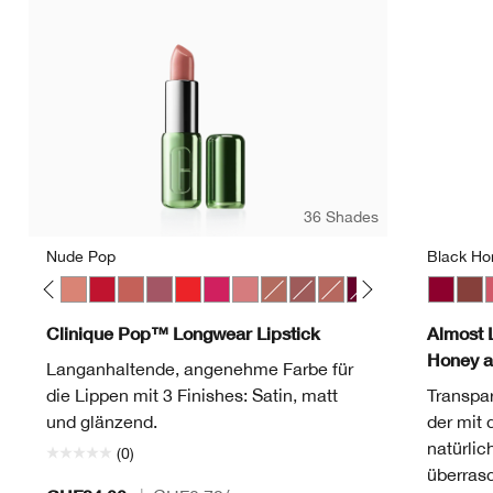
36 Shades
Nude Pop
Black Ho
 Pop
ve Pop
Melon Pop
Mocha Pop
Nude Pop
Peppermint Pop
Petal Pop Satin
Plum Pop
Poppy Pop
Punch Pop
Sugar Pop
Bare Pop
Beach Pop
Blushing Pop
Bold Pop
Chili Pop
Clove Pop
Black H
Icon Po
Nud
Latt
P
Clinique Pop™ Longwear Lipstick
Almost L
Honey 
Langanhaltende, angenehme Farbe für
die Lippen mit 3 Finishes: Satin, matt
Transpar
und glänzend.
der mit 
natürlic
(0)
überrasc