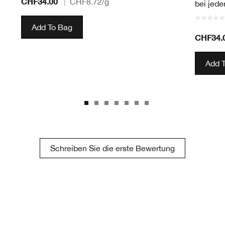
CHF34.00
|
CHF8.72
/g
bei jede
Add To Bag
CHF34.
Add 
Schreiben Sie die erste Bewertung