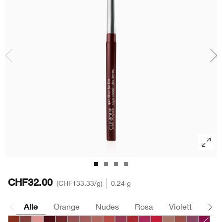
Redness
Lippenpflege
Sonnenschutz
Even Better
Augenbrauen
Chubby Stick™
Makeup-Entferner
Redness
Masken
Hand & Körperpflege
CHF32.00
CHF133.33
/g
0.24 g
Alle
Orange
Nudes
Rosa
Violett
Bra