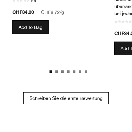
(0)
überrasc
CHF34.00
|
CHF8.72
/g
bei jede
Add To Bag
CHF34.
Add 
Schreiben Sie die erste Bewertung