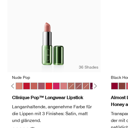
36 Shades
Nude Pop
Black Ho
 Pop
ve Pop
Melon Pop
Mocha Pop
Nude Pop
Peppermint Pop
Petal Pop Satin
Plum Pop
Poppy Pop
Punch Pop
Sugar Pop
Bare Pop
Beach Pop
Blushing Pop
Bold Pop
Chili Pop
Clove Pop
Black H
Icon Po
Nud
Latt
P
Clinique Pop™ Longwear Lipstick
Almost L
Honey 
Langanhaltende, angenehme Farbe für
die Lippen mit 3 Finishes: Satin, matt
Transpar
und glänzend.
der mit 
natürlic