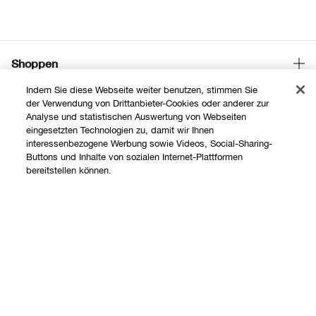
Shoppen
Indem Sie diese Webseite weiter benutzen, stimmen Sie
Angebote
der Verwendung von Drittanbieter-Cookies oder anderer zur
Über uns
Analyse und statistischen Auswertung von Webseiten
Store finden
eingesetzten Technologien zu, damit wir Ihnen
Clinique Philosophie
interessenbezogene Werbung sowie Videos, Social-Sharing-
Treueprogramm
Hilfe
Buttons und Inhalte von sozialen Internet-Plattformen
Internationale Websites
bereitstellen können.
Kontaktieren Sie uns
Datenschutz und AGB
Kontaktiere den Hersteller
Add To Bag
Datenschutz
Meine Bestellung verfolgen
Nutzungsbedingungen
Widerrufsrecht
AGB
Versand