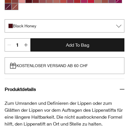
Chili
Nude Honey
Pink Honey
Black Honey
Chocolate Chip
Cocoa Rose
Intense Blush
Intense Café
Intense Cayenne
Intense Cosmo
Intense Cranberry
Intense Jam
Intense Passion
Lipblush
Neutrally
Plummy
Crushe
Intense Licorice
Soft Nude
Black Honey
Add To Bag
KOSTENLOSER VERSAND AB 60 CHF
Produktdetails
Zum Umranden und Definieren der Lippen oder zum
Glätten der Lippen vor dem Auftragen des Lippenstifts für
eine längere Haltbarkeit. Die nicht austrocknende Formel
hilft, den Lippenstift an Ort und Stelle zu halten.