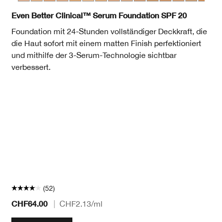
heat
cha
gue
en Neutral
eam Whip
Deep Neutral
 Fair
98 Cream Caramel
 28 Ivory
WN 38 Stone
WN 38 Stone
CN 40 Cream Chamois
WN 46 Golden Neutral
WN 48 Oat
CN 52 Neutral
WN 54 Honey Wheat
WN 56 Cashew
CN 58 Honey
CN 62 Porcelain Beige
CN 70 Vanilla
CN 74 Beige
WN 76 Toasted Whea
CN 78 Nutty
WN 80 Tawnie
CN 90 Sa
WN 94 
WN
Even Better Clinical™ Serum Foundation SPF 20
Foundation mit 24-Stunden vollständiger Deckkraft, die
die Haut sofort mit einem matten Finish perfektioniert
und mithilfe der 3-Serum-Technologie sichtbar
verbessert.
(52)
CHF64.00
|
CHF2.13
/ml