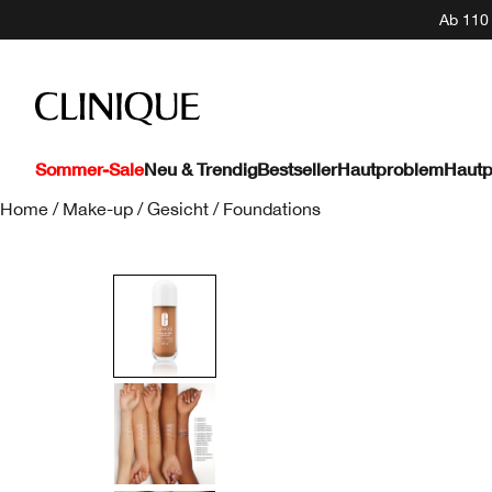
Ab 110 
Sommer-Sale
Neu & Trendig
Bestseller
Hautproblem
Hautp
Home
/
Make-up
/
Gesicht
/
Foundations