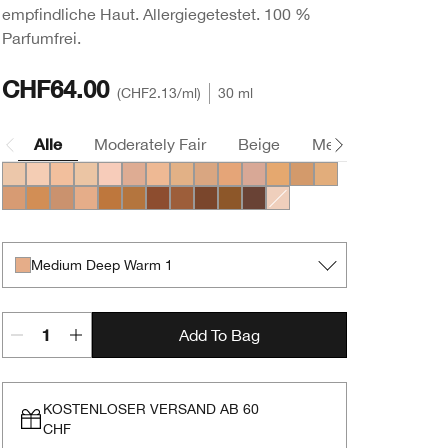
empfindliche Haut. Allergiegetestet. 100 %
Parfumfrei.
CHF64.00
CHF2.13
/ml
30 ml
Alle
Moderately Fair
Beige
Medium
Deep
Light Warm 1
Light Cool 2
Light Cool 3
Light Warm 3
Light Medium Cool 1
Light Medium Cool 2
Light Medium Warm 1
Light Medium Warm 2
Light Medium Cool 3
Light Medium Cool 4
Light Medium Cool 5
Medium Warm 1
Medium Warm 2
Medium Cool 2
Medium Cool 3
Medium Warm 3
Medium Cool 4
Medium Deep Warm 1
Medium Deep Warm 2
Medium Deep Warm 3
Medium Deep Cool 4
Medium Deep Warm 4
Deep Cool 1
Deep Warm 2
Deep Cool 3
Light Cool 1
Medium Deep Warm 1
Add To Bag
KOSTENLOSER VERSAND AB 60
CHF