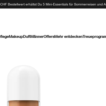
CHF Bestellwert erhältst Du 5 Mini-Essentials für Sommerreisen und A
flege
Makeup
Duft
Männer
Offers
Mehr entdecken
Treueprogr