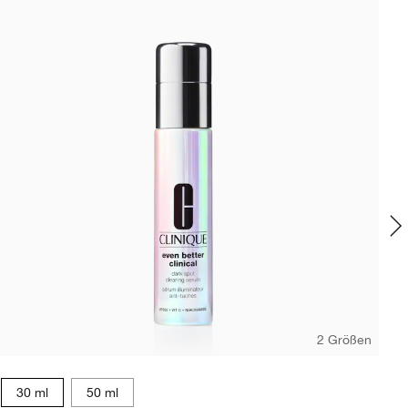
2 Größen
Pe
30 ml
50 ml