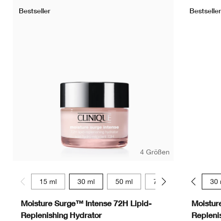
Bestseller
Bestseller
4 Größen
15 ml
30 ml
50 ml
75 ml
15 ml
30 
Moisture Surge™ Intense 72H Lipid-
Moistur
Replenishing Hydrator
Repleni