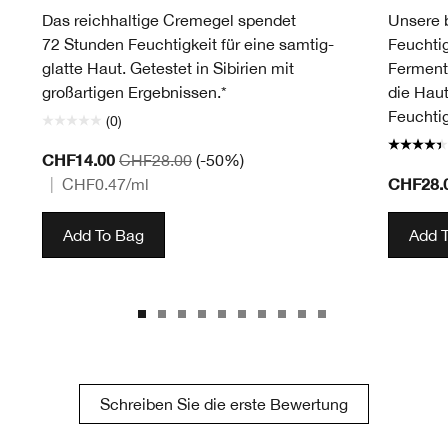
Das reichhaltige Cremegel spendet
Unsere b
72 Stunden Feuchtigkeit für eine samtig-
Feuchtig
glatte Haut. Getestet in Sibirien mit
Ferment
großartigen Ergebnissen.*
die Haut
Feuchtig
(0)
CHF14.00
CHF28.00
(-50%)
CHF28.
|
CHF0.47
/ml
Add To Bag
Add 
Schreiben Sie die erste Bewertung