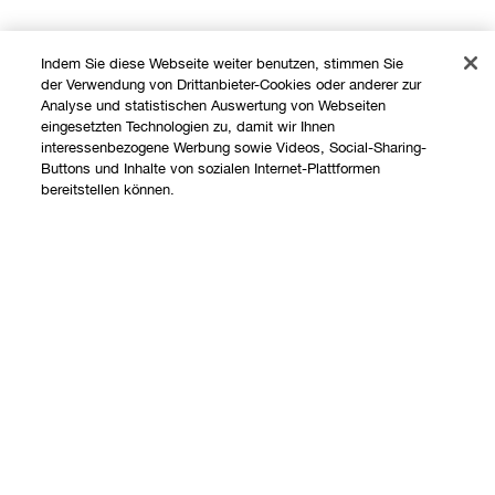
Indem Sie diese Webseite weiter benutzen, stimmen Sie
der Verwendung von Drittanbieter-Cookies oder anderer zur
Analyse und statistischen Auswertung von Webseiten
eingesetzten Technologien zu, damit wir Ihnen
interessenbezogene Werbung sowie Videos, Social-Sharing-
Buttons und Inhalte von sozialen Internet-Plattformen
Shoppen
bereitstellen können.
Angebote
Über uns
Store finden
Ausverkauft
Clinique Philosophie
Treueprogramm
Hilfe
Internationale Websites
Kontaktieren Sie uns
Datenschutz und AGB
Kontaktiere den Hersteller
Datenschutz
Meine Bestellung verfolgen
Nutzungsbedingungen