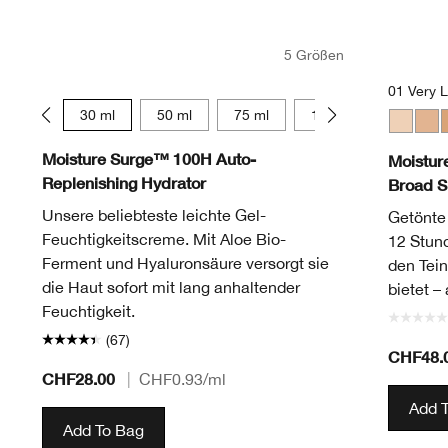
5 Größen
01 Very L
15 ml
30 ml
50 ml
75 ml
125 ml
01 Very 
02 L
0
Moisture Surge™ 100H Auto-
Moistur
Replenishing Hydrator
Broad S
Unsere beliebteste leichte Gel-
Getönte
Feuchtigkeitscreme. Mit Aloe Bio-
12 Stund
Ferment und Hyaluronsäure versorgt sie
den Tein
die Haut sofort mit lang anhaltender
bietet – 
Feuchtigkeit.
(67)
CHF48.
CHF28.00
|
CHF0.93
/ml
Add 
Add To Bag