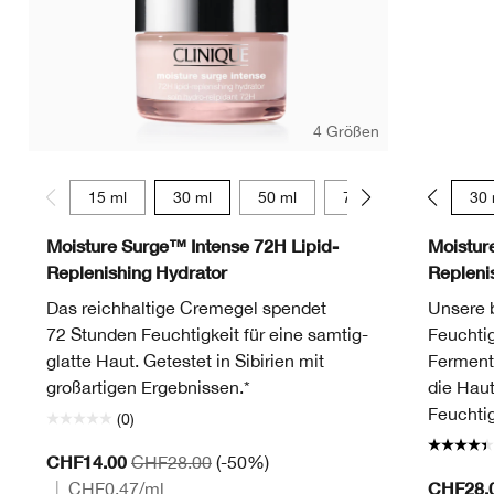
4 Größen
15 ml
30 ml
50 ml
75 ml
15 ml
30 
Moisture Surge™ Intense 72H Lipid-
Moistur
Replenishing Hydrator
Repleni
Das reichhaltige Cremegel spendet
Unsere b
72 Stunden Feuchtigkeit für eine samtig-
Feuchtig
glatte Haut. Getestet in Sibirien mit
Ferment
großartigen Ergebnissen.*
die Haut
Feuchtig
(0)
CHF14.00
CHF28.00
(-50%)
CHF28.
|
CHF0.47
/ml