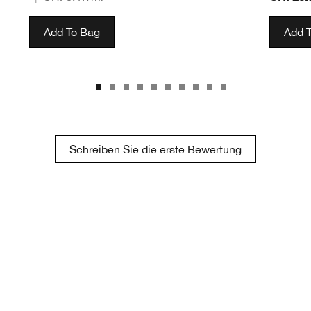
Add To Bag
Add 
Schreiben Sie die erste Bewertung