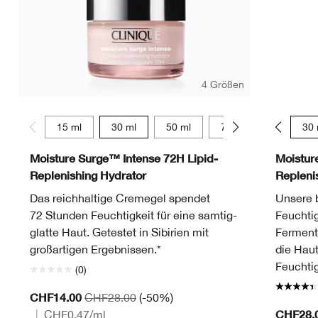
4 Größen
15 ml
30 ml
50 ml
75 ml
15 ml
30 
Moisture Surge™ Intense 72H Lipid-
Moistur
Replenishing Hydrator
Repleni
Das reichhaltige Cremegel spendet
Unsere b
72 Stunden Feuchtigkeit für eine samtig-
Feuchtig
glatte Haut. Getestet in Sibirien mit
Ferment
großartigen Ergebnissen.*
die Haut
Feuchtig
(0)
CHF14.00
CHF28.00
(-50%)
CHF28.
|
CHF0.47
/ml