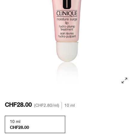
Redness
Lippenpflege
Sonnenschutz
Even Better
Augenbrauen
Chubby Stick™
Makeup-Entferner
Redness
Masken
Hand & Körperpflege
CHF28.00
CHF2.80
/ml
10 ml
10 ml
CHF28.00