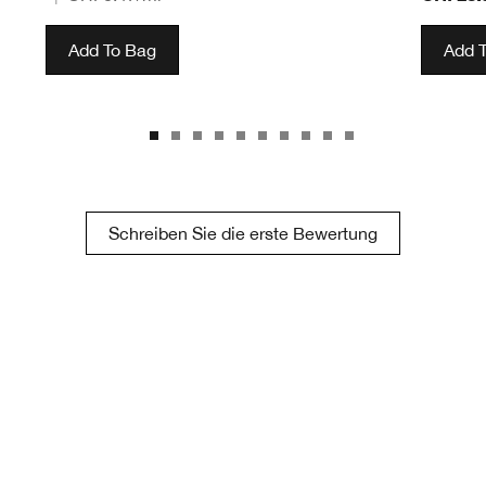
Add To Bag
Add 
Schreiben Sie die erste Bewertung