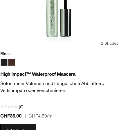
2 Shades
Black
In
Black
Black/Brown
In
High Impact™ Waterproof Mascara
Hi
Sofort mehr Volumen und Länge, ohne Abblättern,
De
Verklumpen oder Verschmieren.
au
Au
(0)
CHF36.00
CH
|
CHF4.50
/ml