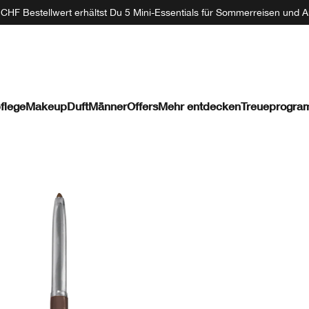
CHF Bestellwert erhältst Du 5 Mini-Essentials für Sommerreisen und A
flege
Makeup
Duft
Männer
Offers
Mehr entdecken
Treueprogr