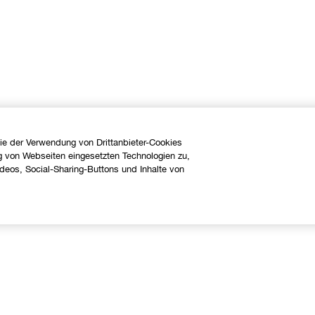
ie der Verwendung von Drittanbieter-Cookies
g von Webseiten eingesetzten Technologien zu,
eos, Social-Sharing-Buttons und Inhalte von
Über uns
Hilfe
linique Philosophie
Kontaktieren Sie uns