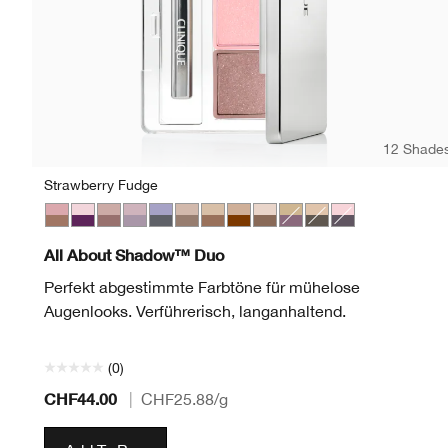
12 Shade
Strawberry Fudge
Strawberry Fudge
Jammin
Seashell Pink/Fawn Satin
Twilight Mauve/Brandied
Blackberry Frost
Starlight Starbright
Like Mink
Day Into Date
Ivory Bisque/Bronze Satin
Beach Plum
Neutral Territory
Uptown/Downto
All About Shadow™ Duo
Perfekt abgestimmte Farbtöne für mühelose
Augenlooks. Verführerisch, langanhaltend.
(0)
CHF44.00
|
CHF25.88
/g