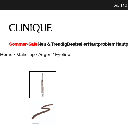
Ab 110 
Sommer-Sale
Neu & Trendig
Bestseller
Hautproblem
Hautp
Home
/
Make-up
/
Augen
/
Eyeliner