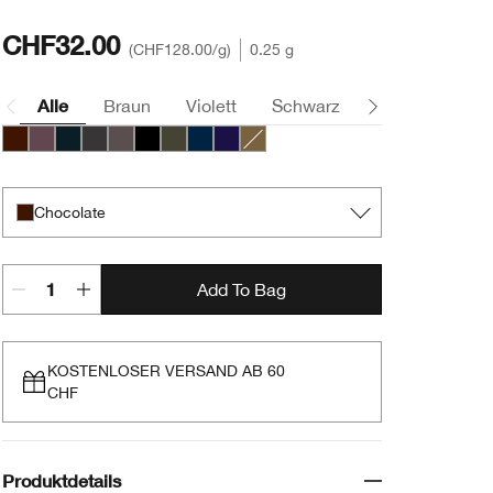
CHF32.00
CHF128.00
/g
0.25 g
Alle
Braun
Violett
Schwarz
Grau
Grün
Chocolate
Intense Aubergine
Intense Black
Intense Charcoal
Intense Clove
Intense Ebony
Intense Ivy
Intense Midnight
Intense Plum
Intense Peridot
Chocolate
Add To Bag
KOSTENLOSER VERSAND AB 60
CHF
Produktdetails