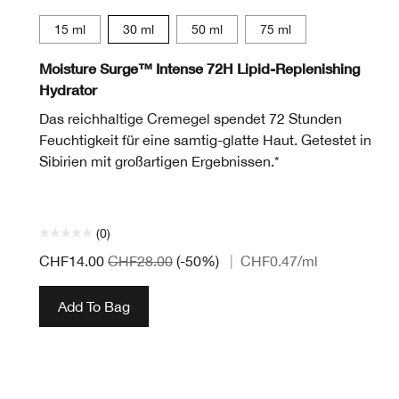
15 ml
30 ml
50 ml
75 ml
Moisture Surge™ Intense 72H Lipid-Replenishing
Hydrator
Das reichhaltige Cremegel spendet 72 Stunden
Feuchtigkeit für eine samtig-glatte Haut. Getestet in
Sibirien mit großartigen Ergebnissen.*
(0)
CHF14.00
CHF28.00
(-50%)
|
CHF0.47
/ml
Add To Bag