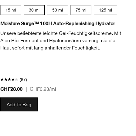
15 ml
30 ml
50 ml
75 ml
125 ml
Moisture Surge™ 100H Auto-Replenishing Hydrator
Cl
Unsere beliebteste leichte Gel-Feuchtigkeitscreme. Mit
Di
Aloe Bio-Ferment und Hyaluronsäure versorgt sie die
en
Haut sofort mit lang anhaltender Feuchtigkeit.
la
40
(67)
CHF28.00
CH
|
CHF0.93
/ml
Add To Bag