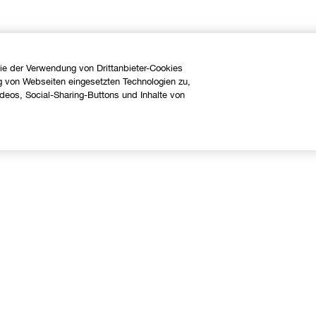
ie der Verwendung von Drittanbieter-Cookies
g von Webseiten eingesetzten Technologien zu,
eos, Social-Sharing-Buttons und Inhalte von
Über uns
Hilfe
linique Philosophie
Kontaktieren Sie uns
nternationale Websites
Kontaktiere den Hersteller
Meine Bestellung verfolgen
Widerrufsrecht