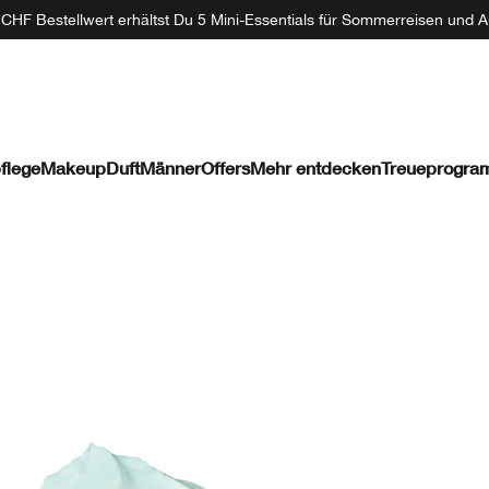
CHF Bestellwert erhältst Du 5 Mini-Essentials für Sommerreisen und A
flege
Makeup
Duft
Männer
Offers
Mehr entdecken
Treueprogr