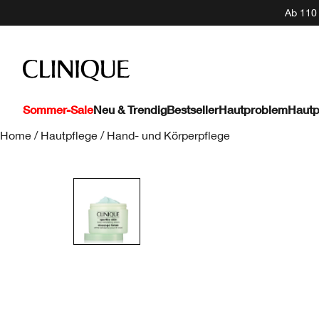
Ab 110 
Sommer-Sale
Neu & Trendig
Bestseller
Hautproblem
Hautp
Home
/
Hautpflege
/
Hand- und Körperpflege