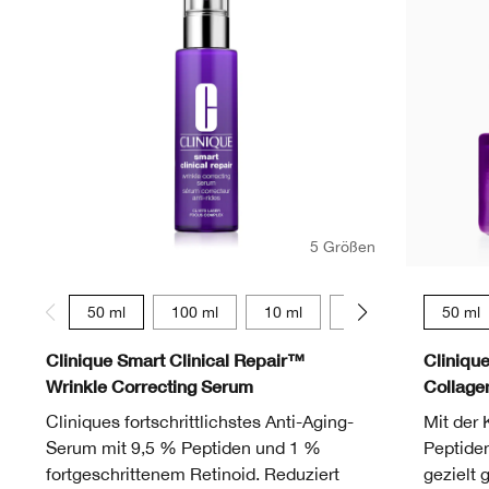
5 Größen
50 ml
100 ml
10 ml
75 ml
30 ml
50 ml
Clinique Smart Clinical Repair™
Cliniqu
Wrinkle Correcting Serum
Collag
Cliniques fortschrittlichstes Anti-Aging-
Mit der 
Serum mit 9,5 % Peptiden und 1 %
Peptide
fortgeschrittenem Retinoid. Reduziert
gezielt 