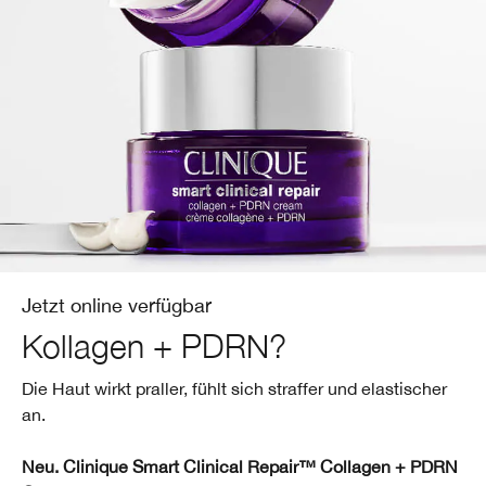
Redness
Lippenpflege
Sonnenschutz
Even Better
Augenbrauen
Chubby Stick™
Makeup-Entferner
Redness
Masken
Hand & Körperpflege
Jetzt online verfügbar
Kollagen + PDRN?
Die Haut wirkt praller, fühlt sich straffer und elastischer
an.
Neu. Clinique Smart Clinical Repair™ Collagen + PDRN