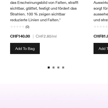
das Erscheinungsbild von Falten, strafft
Auswirk
sichtbar, glättet, festigt und fördert das
sorgt fü
Strahlen. 100 % zeigen sichtbar
aussehe
reduzierte Linien und Falten.*
und straf
(0)
CHF140.00
CHF81.
|
CHF2.80
/ml
Add To Bag
Add 