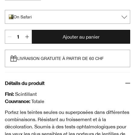
Pink Chocolate
Teddy Bear
Going Steady
Morning Java
On Safari
On Safari
Ajouter au panier
LIVRAISON GRATUITE À PARTIR DE 60 CHF
Détails du produit
Fini:
Scintillant
Couvrance:
Totale
Portez les teintes seules ou superposées dans différentes
combinaisons. Résistant au froissement et à la
décoloration. Soumis à des tests ophtalmologiques pour
les yeux les plus sensibles et les porteurs de lentilles de