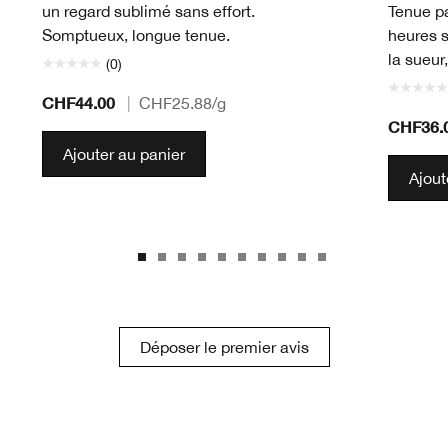
un regard sublimé sans effort.
Tenue pa
Somptueux, longue tenue.
heures s
la sueur
(0)
CHF44.00
|
CHF25.88
/g
CHF36.
Ajouter au panier
Ajout
Déposer le premier avis