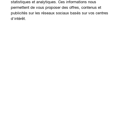
statistiques et analytiques. Ces informations nous
permettent de vous proposer des offres, contenus et
publicités sur les réseaux sociaux basés sur vos centres
Expérience en ligne
d'intérêt.
Offres
Points de Vente
Ajouter au panier
Programme de Fidélité
À propos
Clinique Philosophy
Besoin d'aide?
Sites web internationaux
Nous contacter
Vie privée et conditions
Contacter le Fabricant
Charte sur la Vie Privée
Suivre ma commande