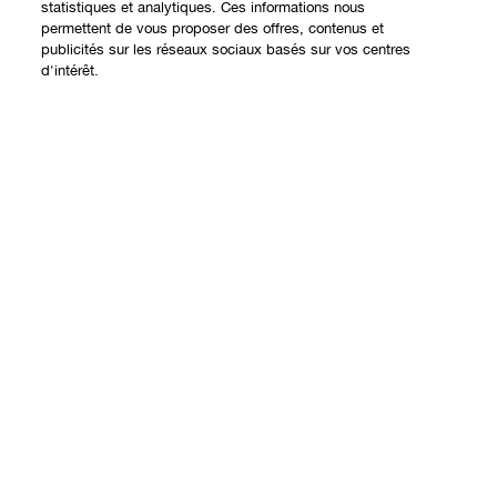
statistiques et analytiques. Ces informations nous
permettent de vous proposer des offres, contenus et
publicités sur les réseaux sociaux basés sur vos centres
Expérience en ligne
d'intérêt.
Offres
Points de Vente
Ajouter au panier
Programme de Fidélité
À propos
Clinique Philosophy
Besoin d'aide?
Sites web internationaux
Nous contacter
Vie privée et conditions
Contacter le Fabricant
Charte sur la Vie Privée
Suivre ma commande