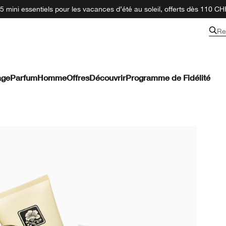
 mini essentiels pour les vacances d’été au soleil, offerts dès 110 CH
Re
age
Parfum
Homme
Offres
Découvrir
Programme de Fidélité