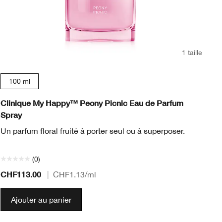
1 taille
100 ml
Clinique My Happy™ Peony Picnic Eau de Parfum
Cl
Spray
Le
Un parfum floral fruité à porter seul ou à superposer.
Ma
ex
(0)
CHF113.00
CH
|
CHF1.13
/ml
Ajouter au panier