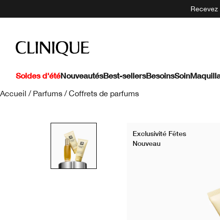
Recevez 5
Soldes d'été
Nouveautés
Best-sellers
Besoins
Soin
Maquill
Accueil
/
Parfums
/
Coffrets de parfums
Exclusivité Fêtes
Nouveau