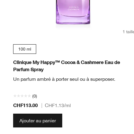
1 taill
100 ml
Clinique My Happy™ Cocoa & Cashmere Eau de
Parfum Spray
Un parfum ambré à porter seul ou à superposer.
(0)
CHF113.00
|
CHF1.13
/ml
Ajouter au panier