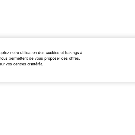
eptez notre utilisation des cookies et trakings à
s nous permettent de vous proposer des offres,
ur vos centres d'intérêt.
À propos
Besoin d'aide?
linique Philosophy
Nous contacter
ites web internationaux
Contacter le Fabricant