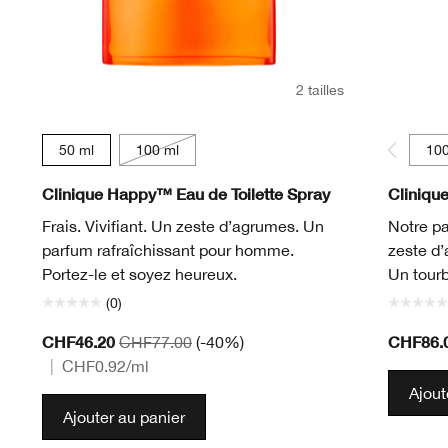
2 tailles
50 ml
100 ml
100
Clinique Happy™ Eau de Toilette Spray
Cliniqu
Frais. Vivifiant. Un zeste d’agrumes. Un
Notre pa
parfum rafraîchissant pour homme.
zeste d’
Portez-le et soyez heureux.
Un tourb
(0)
CHF46.20
CHF86.
CHF77.00
(-40%)
|
CHF0.92
/ml
Ajout
Ajouter au panier