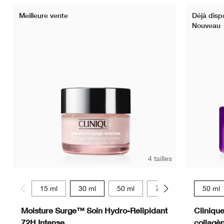
Meilleure vente
Déjà dispo
Nouveau
4 tailles
15 ml
30 ml
50 ml
75 ml
50 ml
Moisture Surge™ Soin Hydro-Relipidant
Cliniqu
72H Intense
collagè