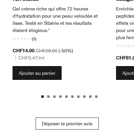
Gel crème riche qui offre 72 heures
Enrichie
d’hydratation pour une peau veloutée et
peptides
lisse. Testé en Sibérie et les résultats
effets v
étaient élogieux.*
pour une
plus fer
(0)
CHF14.00
CHF28.00
(-50%)
CHF81.
|
CHF0.47
/ml
Ajouter au panier
Ajout
Déposer le premier avis