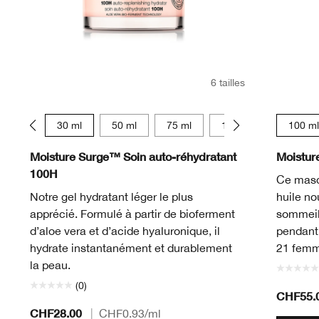
6 tailles
15 ml
30 ml
50 ml
75 ml
125 ml
15 ml
100 ml
Moisture Surge™ Soin auto-réhydratant
Moistur
100H
Ce masq
Notre gel hydratant léger le plus
huile no
apprécié. Formulé à partir de bioferment
sommeil.
d’aloe vera et d’acide hyaluronique, il
pendant 
hydrate instantanément et durablement
21 femm
la peau.
(0)
CHF55.
CHF28.00
|
CHF0.93
/ml