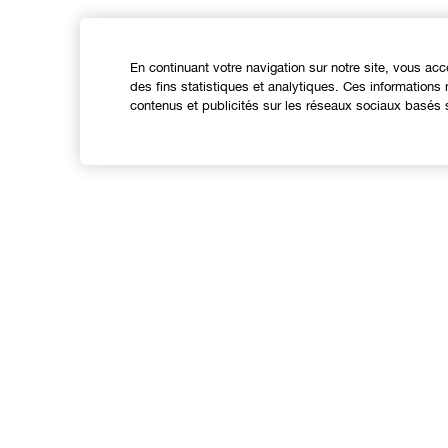
En continuant votre navigation sur notre site, vous acc
des fins statistiques et analytiques. Ces information
contenus et publicités sur les réseaux sociaux basés s
Expérience en ligne
Offres
C
Points de Vente
S
Programme de Fidélité