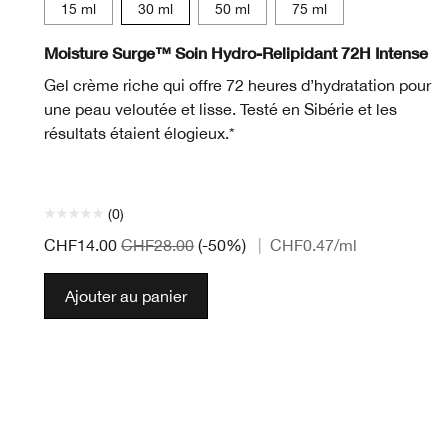
15 ml
30 ml
50 ml
75 ml
Moisture Surge™ Soin Hydro-Relipidant 72H Intense
Gel crème riche qui offre 72 heures d’hydratation pour
une peau veloutée et lisse. Testé en Sibérie et les
résultats étaient élogieux.*
(0)
CHF14.00
CHF28.00
(-50%)
|
CHF0.47
/ml
Ajouter au panier