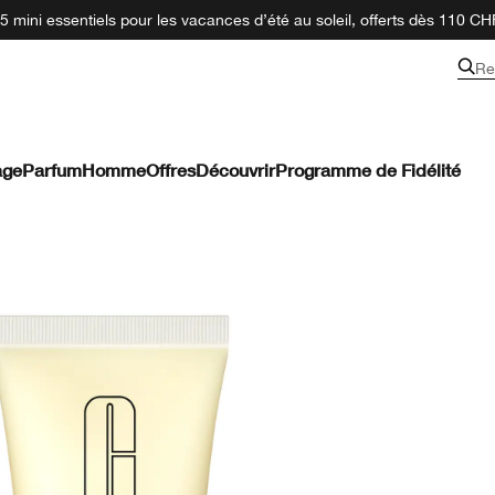
 mini essentiels pour les vacances d’été au soleil, offerts dès 110 CH
Re
age
Parfum
Homme
Offres
Découvrir
Programme de Fidélité