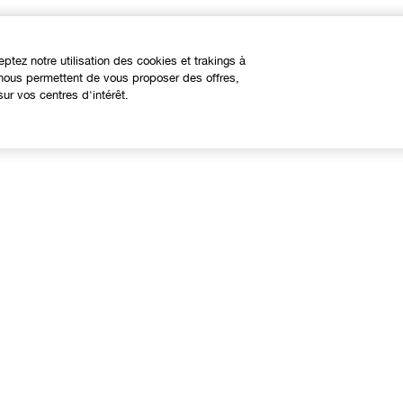
eptez notre utilisation des cookies et trakings à
s nous permettent de vous proposer des offres,
ur vos centres d'intérêt.
À propos
Besoin d'aide?
linique Philosophy
Nous contacter
ites web internationaux
Contacter le Fabricant
Suivre ma commande
Retours et échanges
Livraison