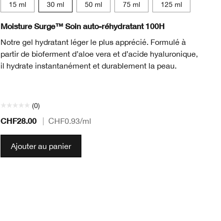
15 ml
30 ml
50 ml
75 ml
125 ml
Moisture Surge™ Soin auto-réhydratant 100H
Cl
Notre gel hydratant léger le plus apprécié. Formulé à
Un
partir de bioferment d’aloe vera et d’acide hyaluronique,
sè
il hydrate instantanément et durablement la peau.
de
de
(0)
CHF28.00
CH
|
CHF0.93
/ml
Ajouter au panier