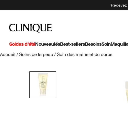
Recevez 5
Soldes d'été
Nouveautés
Best-sellers
Besoins
Soin
Maquill
Accueil
/
Soins de la peau
/
Soin des mains et du corps