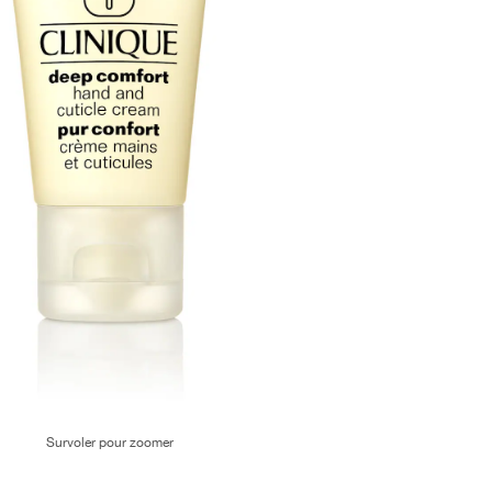
Survoler pour zoomer