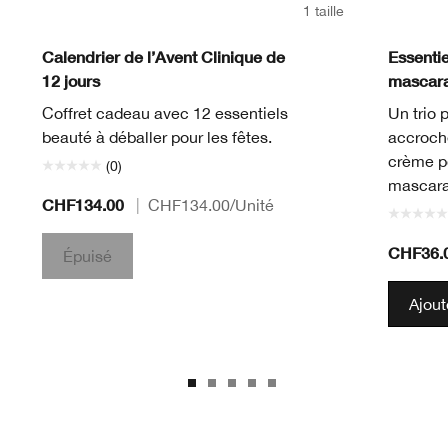
1 taille
Calendrier de l’Avent Clinique de
Essentie
12 jours
mascara
Coffret cadeau avec 12 essentiels
Un trio 
beauté à déballer pour les fêtes.
accroch
crème po
(0)
mascara
CHF134.00
|
CHF134.00
/Unité
CHF36.
Épuisé
Ajout