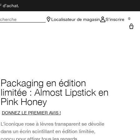
F d’achat.
cherche
Localisateur de magasin
S’inscrire
0
Packaging en édition
limitée : Almost Lipstick en
Pink Honey
DONNEZ LE PREMIER AVIS !
L’iconique rose à lèvres transparent se dévoile
dans un écrin scintillant en édition limitée,
conçu pour attirer tous les regards.