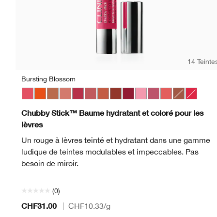
14 Teinte
Bursting Blossom
Bursting Blossom
Happiest Happy
Lots o’ Latte
Plushest Pink
Super Strawberry
Boundless Blush
Mega Melon
Fuller Fig
Broadest Berry
Totally Tutu
Lavish Lilac
Mighty Mimosa
Whole Lotta
Chunky C
Chubby Stick™ Baume hydratant et coloré pour les
lèvres
Un rouge à lèvres teinté et hydratant dans une gamme
ludique de teintes modulables et impeccables. Pas
besoin de miroir.
(0)
CHF31.00
|
CHF10.33
/g