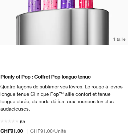
1 taille
Bl
Chili
Nude H
Pink
B
Qu
Plenty of Pop : Coffret Pop longue tenue
Pr
Quatre façons de sublimer vos lèvres. Le rouge à lèvres
l’
longue tenue Clinique Pop™ allie confort et tenue
longue durée, du nude délicat aux nuances les plus
audacieuses.
(0)
CHF91.00
CH
|
CHF91.00
/Unité