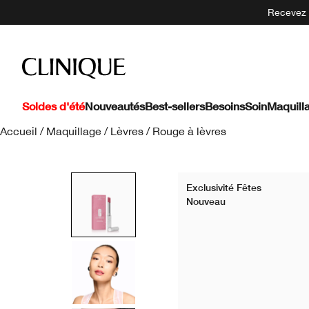
Recevez 5
Soldes d'été
Nouveautés
Best-sellers
Besoins
Soin
Maquill
Accueil
/
Maquillage
/
Lèvres
/
Rouge à lèvres
Exclusivité Fêtes
Nouveau