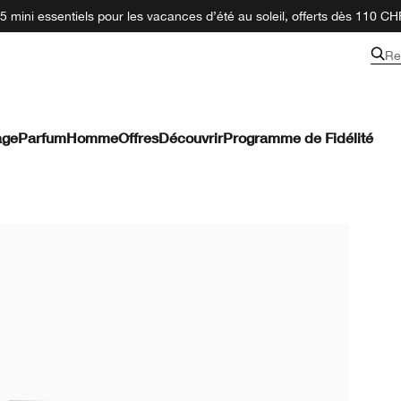
 mini essentiels pour les vacances d’été au soleil, offerts dès 110 CH
Re
age
Parfum
Homme
Offres
Découvrir
Programme de Fidélité