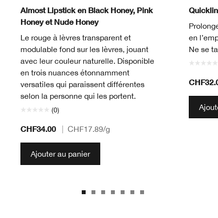
Black Honey
Nude Honey
Pink Honey
Chili
Nude Honey
Pink Hone
Black
Ch
Almost Lipstick en Black Honey, Pink
Quicklin
Honey et Nude Honey
Prolonge
Le rouge à lèvres transparent et
en l’emp
modulable fond sur les lèvres, jouant
Ne se ta
avec leur couleur naturelle. Disponible
en trois nuances étonnamment
CHF32.
versatiles qui paraissent différentes
selon la personne qui les portent.
Ajout
(0)
CHF34.00
|
CHF17.89
/g
Ajouter au panier