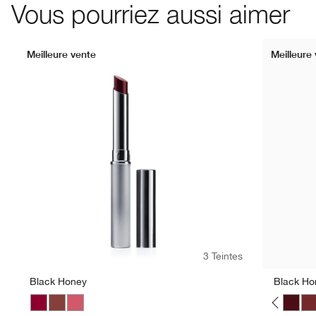
Vous pourriez aussi aimer
Meilleure vente
Meilleure
Beige P
Black
B
3 Teintes
Black Honey
Black Ho