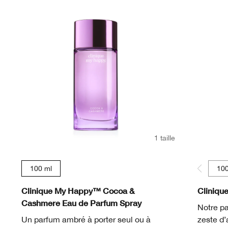
1 taille
100 ml
100
Clinique My Happy™ Cocoa &
Cliniqu
Cashmere Eau de Parfum Spray
Notre pa
Un parfum ambré à porter seul ou à
zeste d’