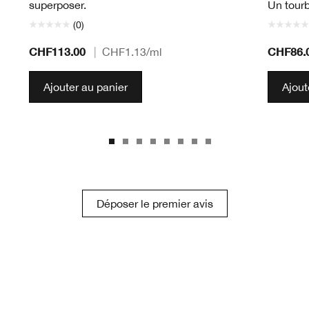
superposer.
Un tourb
(0)
CHF113.00
CHF86.
|
CHF1.13
/ml
Ajouter au panier
Ajout
Déposer le premier avis