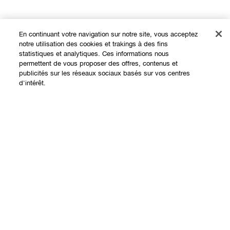
En continuant votre navigation sur notre site, vous acceptez
notre utilisation des cookies et trakings à des fins
statistiques et analytiques. Ces informations nous
permettent de vous proposer des offres, contenus et
publicités sur les réseaux sociaux basés sur vos centres
Expérience en ligne
d'intérêt.
Offres
Points de Vente
Épuisé
Programme de Fidélité
À propos
Clinique Philosophy
Besoin d'aide?
Sites web internationaux
Nous contacter