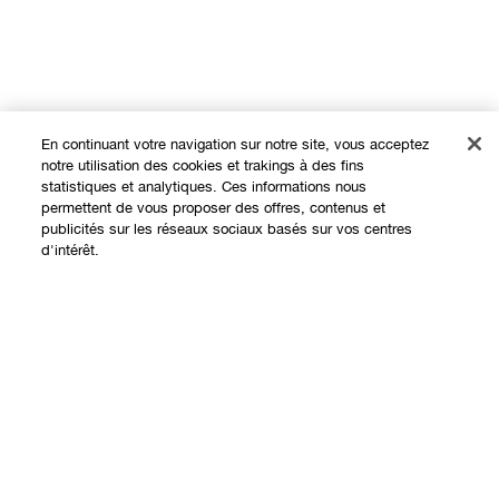
En continuant votre navigation sur notre site, vous acceptez
notre utilisation des cookies et trakings à des fins
statistiques et analytiques. Ces informations nous
permettent de vous proposer des offres, contenus et
publicités sur les réseaux sociaux basés sur vos centres
Expérience en ligne
d'intérêt.
Offres
Ajouter au panier
Points de Vente
Programme de Fidélité
À propos