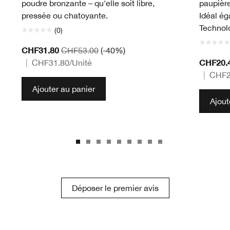
poudre bronzante – qu'elle soit libre,
paupière
pressée ou chatoyante.
Idéal é
Technolo
(0)
CHF31.80
CHF53.00
(-40%)
CHF20.
|
CHF31.80
/Unité
|
CHF2
Ajouter au panier
Ajout
Déposer le premier avis