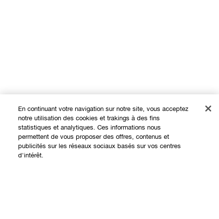
En continuant votre navigation sur notre site, vous acceptez
notre utilisation des cookies et trakings à des fins
statistiques et analytiques. Ces informations nous
permettent de vous proposer des offres, contenus et
publicités sur les réseaux sociaux basés sur vos centres
Expérience en ligne
d'intérêt.
Offres
Points de Vente
Épuisé
Programme de Fidélité