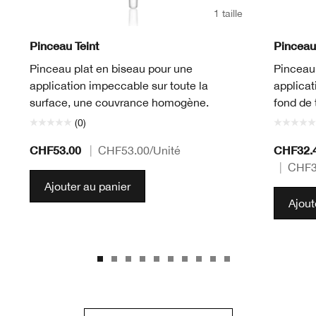
1 taille
Pinceau Teint
Pinceau 
Pinceau plat en biseau pour une
Pinceau 
application impeccable sur toute la
applicat
surface, une couvrance homogène.
fond de 
(0)
CHF53.00
CHF32.
|
CHF53.00
/Unité
|
CHF3
Ajouter au panier
Ajout