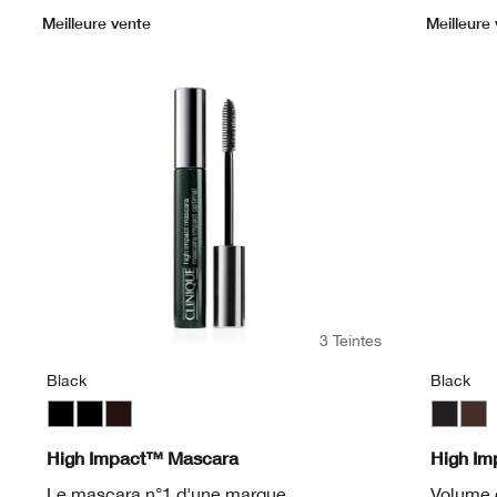
Meilleure vente
Meilleure
3 Teintes
Black
Black
Black
Black
Black/Brown
Black
Blac
High Impact™ Mascara
High Im
Le mascara n°1 d'une marque
Volume e