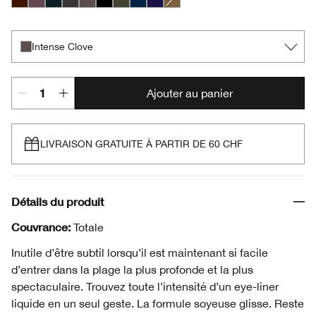
Chocolate
Intense Aubergine
Intense Black
Intense Charcoal
Intense Clove
Intense Ebony
Intense Ivy
Intense Midnight
Intense Plum
Intense Peridot
Intense Clove
Ajouter au panier
LIVRAISON GRATUITE À PARTIR DE 60 CHF
Détails du produit
Couvrance:
Totale
Inutile d’être subtil lorsqu’il est maintenant si facile
d’entrer dans la plage la plus profonde et la plus
spectaculaire. Trouvez toute l’intensité d’un eye-liner
liquide en un seul geste. La formule soyeuse glisse. Reste